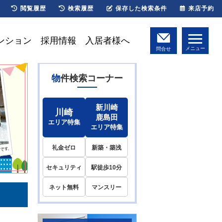
閲覧履歴
検索履歴
保存した検索条件
来店予約
ンション
採用情報
入居者様へ
メニュー
問合せ
物件検索コーナー
新川崎
川崎
鹿島田
エリア特集
エリア特集
礼金ゼロ
新築・築浅
セキュリティ
駅徒歩10分
ネット無料
マンスリー