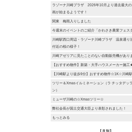
ラゾーナ川崎プラザ 2026年10月より過去最大
画が始まるようです！
関東 梅雨入りしました
今週末のイベントのご紹介「かわさき農業フェス
川崎駅西口周辺・ラゾーナ川崎プラザ 温泉通り
付近の桜の様子！
川崎アゼリアに見たことのない自動販売機があり
【おすすめ物件】新築・大手ハウスメーカー施工
【川崎駅より徒歩9分】おすすめ物件☆1K☆川崎
ツリー＆Xmasイルミネーション（ラ チッタデッ
ン）
ミューザ川崎の☆Xmasツリー☆
弊社会長が国土交通大臣より表彰されました！
もっとみる
【月別】