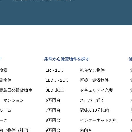
す
条件から賃貸物件を探す
検索
1R～1DK
礼金なし物件
貸物件
1LDK～2DK
新築・築浅物件
鹿島田の賃貸物件
3LDK以上
セキュリティ充実
ーマンション
6万円台
スーパー近く
ルーム
7万円台
駅徒歩10分以内
ーク
8万円台
インターネット無料
向け物件（社宅）
9万円台
南向き