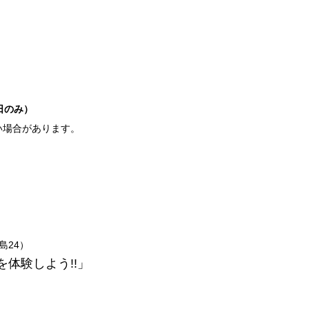
日のみ）
い場合があります。
島24）
体験しよう!!」