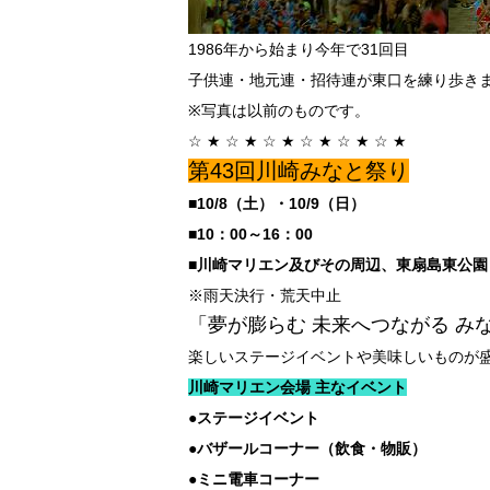
1986年から始まり今年で31回目
子供連・地元連・招待連が東口を練り歩き
※写真は以前のものです。
☆ ★ ☆ ★ ☆ ★ ☆ ★ ☆ ★ ☆ ★
第43回川崎みなと祭り
■10/8（土）・10/9（日）
■10：00～16：00
■川崎マリエン及びその周辺、東扇島東公園
※雨天決行・荒天中止
「夢が膨らむ 未来へつながる み
楽しいステージイベントや美味しいものが盛
川崎マリエン会場 主なイベント
●ステージイベント
●バザールコーナー（飲食・物販）
●ミニ電車コーナー