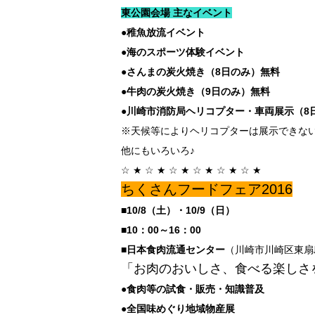
東公園会場 主なイベント
●稚魚放流イベント
●海のスポーツ体験イベント
●さんまの炭火焼き（8日のみ）無料
●牛肉の炭火焼き（9日のみ）無料
●川崎市消防局ヘリコプター・車両展示（8
※天候等によりヘリコプターは展示できな
他にもいろいろ♪
☆ ★ ☆ ★ ☆ ★ ☆ ★ ☆ ★ ☆ ★
ちくさんフードフェア2016
■10/8（土）・10/9（日）
■10：00～16：00
■日本食肉流通センター
（川崎市川崎区東扇
「お肉のおいしさ、食べる楽しさを
●食肉等の試食・販売・知識普及
●全国味めぐり地域物産展