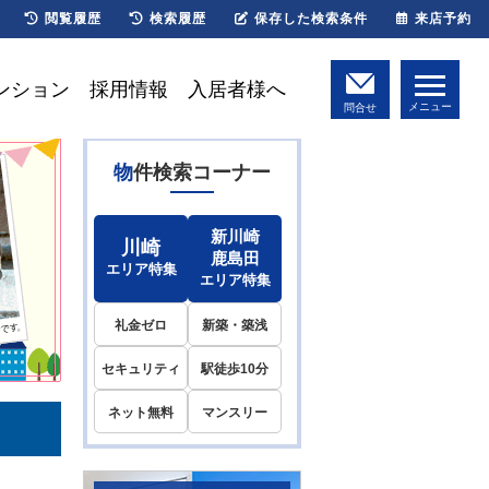
閲覧履歴
検索履歴
保存した検索条件
来店予約
ンション
採用情報
入居者様へ
メニュー
問合せ
物件検索コーナー
新川崎
川崎
鹿島田
エリア特集
エリア特集
礼金ゼロ
新築・築浅
セキュリティ
駅徒歩10分
ネット無料
マンスリー