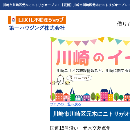
借り
ブログの一覧へ戻る
川崎市川崎区元木にニトリがオ
国道15号沿い 元木交差点角