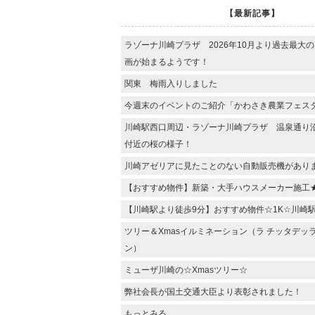
【最新記事】
ラゾーナ川崎プラザ 2026年10月より過去最大
画が始まるようです！
関東 梅雨入りしました
今週末のイベントのご紹介「かわさき農業フェス
川崎駅西口周辺・ラゾーナ川崎プラザ 温泉通り
付近の桜の様子！
川崎アゼリアに見たことのない自動販売機があり
【おすすめ物件】新築・大手ハウスメーカー施工
【川崎駅より徒歩9分】おすすめ物件☆1K☆川崎
ツリー＆Xmasイルミネーション（ラ チッタデッ
ン）
ミューザ川崎の☆Xmasツリー☆
弊社会長が国土交通大臣より表彰されました！
もっとみる