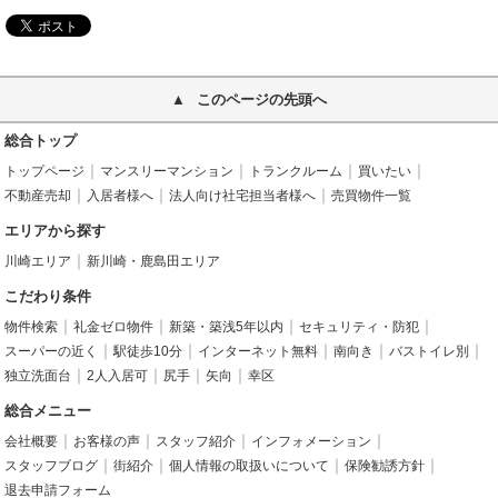
このページの先頭へ
総合トップ
トップページ
マンスリーマンション
トランクルーム
買いたい
不動産売却
入居者様へ
法人向け社宅担当者様へ
売買物件一覧
エリアから探す
川崎エリア
新川崎・鹿島田エリア
こだわり条件
物件検索
礼金ゼロ物件
新築・築浅5年以内
セキュリティ・防犯
スーパーの近く
駅徒歩10分
インターネット無料
南向き
バストイレ別
独立洗面台
2人入居可
尻手
矢向
幸区
総合メニュー
会社概要
お客様の声
スタッフ紹介
インフォメーション
スタッフブログ
街紹介
個人情報の取扱いについて
保険勧誘方針
退去申請フォーム