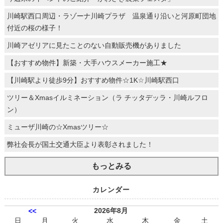
川崎駅西口周辺・ラゾーナ川崎プラザ 温泉通り沿いと河原町団地
付近の桜の様子！
川崎アゼリアに見たことのない自動販売機がありました
【おすすめ物件】新築・大手ハウスメーカー施工★
【川崎駅より徒歩9分】おすすめ物件☆1K☆川崎駅西口
ツリー＆Xmasイルミネーション（ラ チッタデッラ・川崎ルフロ
ン）
ミューザ川崎の☆Xmasツリー☆
弊社会長が国土交通大臣より表彰されました！
もっとみる
カレンダー
2026年8月
<<
日
月
火
水
木
金
土