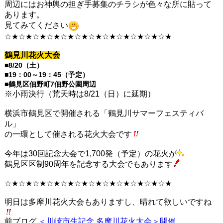
周辺にはお神輿の担ぎ手募集のチラシが色々な所に貼って
あります。
見てみてください
☆★☆★☆★☆★☆★☆★☆★☆★☆★☆★☆★☆★
鶴見川花火大会
■8/20（土）
■19：00～19：45（予定）
■鶴見区佃野町7佃野公園周辺
※小雨決行（荒天時は8/21（日）に延期）
横浜市鶴見区で開催される「鶴見川サマーフェスティバ
ル」
の一環として催される花火大会です
今年は30回記念大会で1,700発（予定）の花火が
鶴見区区制90周年を記念する大会でもあります
☆★☆★☆★☆★☆★☆★☆★☆★☆★☆★☆★☆★
明日は多摩川花火大会もありますし、晴れて欲しいですね
前ブログ
＜川崎市生記念 多摩川花火大会＞開催