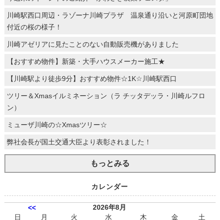
川崎駅西口周辺・ラゾーナ川崎プラザ 温泉通り沿いと河原町団地
付近の桜の様子！
川崎アゼリアに見たことのない自動販売機がありました
【おすすめ物件】新築・大手ハウスメーカー施工★
【川崎駅より徒歩9分】おすすめ物件☆1K☆川崎駅西口
ツリー＆Xmasイルミネーション（ラ チッタデッラ・川崎ルフロ
ン）
ミューザ川崎の☆Xmasツリー☆
弊社会長が国土交通大臣より表彰されました！
もっとみる
カレンダー
2026年8月
<<
日
月
火
水
木
金
土