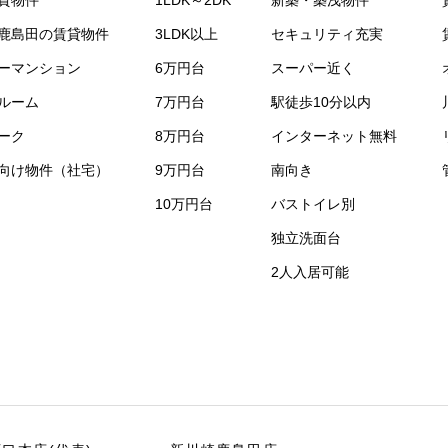
鹿島田の賃貸物件
3LDK以上
セキュリティ充実
ーマンション
6万円台
スーパー近く
ルーム
7万円台
駅徒歩10分以内
ーク
8万円台
インターネット無料
向け物件（社宅）
9万円台
南向き
10万円台
バストイレ別
独立洗面台
2人入居可能