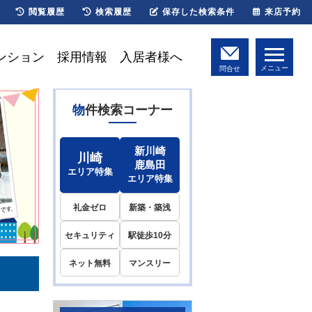
閲覧履歴
検索履歴
保存した検索条件
来店予約
ンション
採用情報
入居者様へ
メニュー
問合せ
物件検索コーナー
新川崎
川崎
鹿島田
エリア特集
エリア特集
礼金ゼロ
新築・築浅
セキュリティ
駅徒歩10分
ネット無料
マンスリー