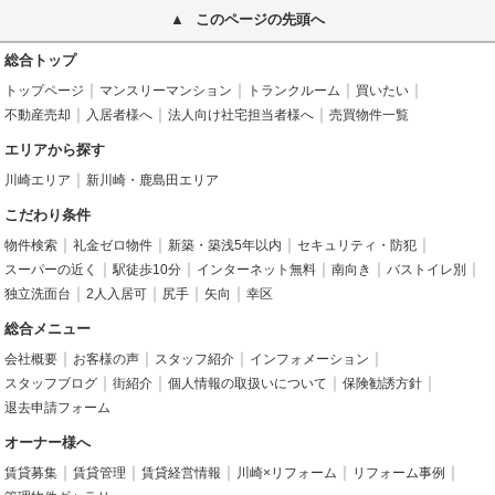
このページの先頭へ
総合トップ
トップページ
マンスリーマンション
トランクルーム
買いたい
不動産売却
入居者様へ
法人向け社宅担当者様へ
売買物件一覧
エリアから探す
川崎エリア
新川崎・鹿島田エリア
こだわり条件
物件検索
礼金ゼロ物件
新築・築浅5年以内
セキュリティ・防犯
スーパーの近く
駅徒歩10分
インターネット無料
南向き
バストイレ別
独立洗面台
2人入居可
尻手
矢向
幸区
総合メニュー
会社概要
お客様の声
スタッフ紹介
インフォメーション
スタッフブログ
街紹介
個人情報の取扱いについて
保険勧誘方針
退去申請フォーム
オーナー様へ
賃貸募集
賃貸管理
賃貸経営情報
川崎×リフォーム
リフォーム事例