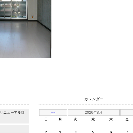
カレンダー
のリニューアル計
<<
2026年8月
日
月
火
水
木
金
2
3
4
5
6
7