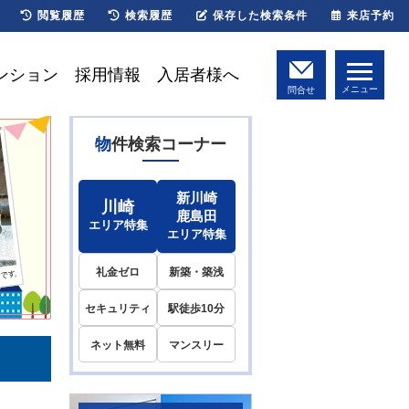
閲覧履歴
検索履歴
保存した検索条件
来店予約
ンション
採用情報
入居者様へ
メニュー
問合せ
物件検索コーナー
新川崎
川崎
鹿島田
エリア特集
エリア特集
礼金ゼロ
新築・築浅
セキュリティ
駅徒歩10分
ネット無料
マンスリー