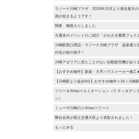
ラゾーナ川崎プラザ 2026年10月より過去最大
画が始まるようです！
関東 梅雨入りしました
今週末のイベントのご紹介「かわさき農業フェス
川崎駅西口周辺・ラゾーナ川崎プラザ 温泉通り
付近の桜の様子！
川崎アゼリアに見たことのない自動販売機があり
【おすすめ物件】新築・大手ハウスメーカー施工
【川崎駅より徒歩9分】おすすめ物件☆1K☆川崎
ツリー＆Xmasイルミネーション（ラ チッタデッ
ン）
ミューザ川崎の☆Xmasツリー☆
弊社会長が国土交通大臣より表彰されました！
もっとみる