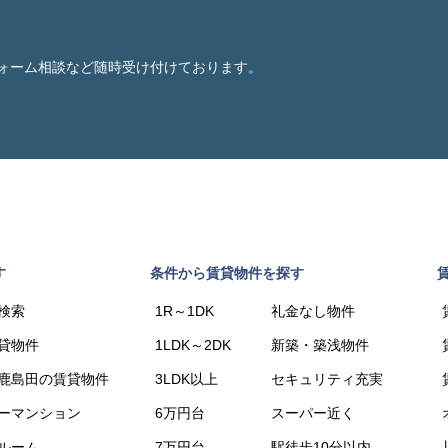
ォーム相談など随時受け付けております。
す
条件から賃貸物件を探す
検索
1R～1DK
礼金なし物件
貸物件
1LDK～2DK
新築・築浅物件
鹿島田の賃貸物件
3LDK以上
セキュリティ充実
ーマンション
6万円台
スーパー近く
ルーム
7万円台
駅徒歩10分以内