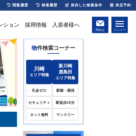
閲覧履歴
検索履歴
保存した検索条件
来店予約
ンション
採用情報
入居者様へ
メニュー
問合せ
物件検索コーナー
新川崎
川崎
鹿島田
エリア特集
エリア特集
礼金ゼロ
新築・築浅
セキュリティ
駅徒歩10分
ネット無料
マンスリー