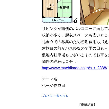
リビングが南側のバルコニーに面して
収納が多く、脱衣スペースも広いとこ
礼金０での募集のため初期費用も抑え
建物目の前がバス停なので雨の日もら
敷地内駐車場もございますのでお車を
物件の詳細はコチラ
http://www.machikado.co.jp/s_r_2838/
テーマ名
ページ作成日
ブログの一覧へ戻る
【最新記事】