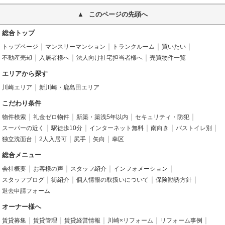
このページの先頭へ
総合トップ
トップページ
マンスリーマンション
トランクルーム
買いたい
不動産売却
入居者様へ
法人向け社宅担当者様へ
売買物件一覧
エリアから探す
川崎エリア
新川崎・鹿島田エリア
こだわり条件
物件検索
礼金ゼロ物件
新築・築浅5年以内
セキュリティ・防犯
スーパーの近く
駅徒歩10分
インターネット無料
南向き
バストイレ別
独立洗面台
2人入居可
尻手
矢向
幸区
総合メニュー
会社概要
お客様の声
スタッフ紹介
インフォメーション
スタッフブログ
街紹介
個人情報の取扱いについて
保険勧誘方針
退去申請フォーム
オーナー様へ
賃貸募集
賃貸管理
賃貸経営情報
川崎×リフォーム
リフォーム事例