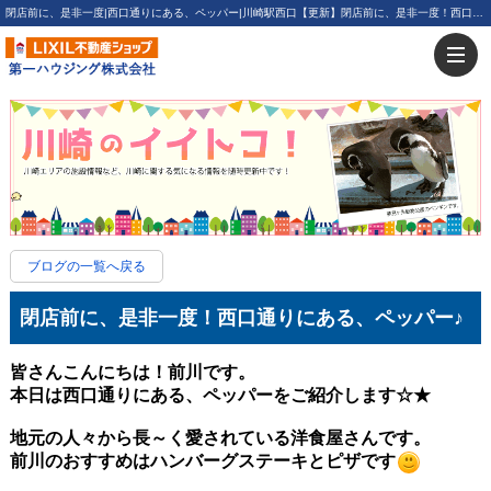
閉店前に、是非一度|西口通りにある、ペッパー|川崎駅西口【更新】閉店前に、是非一度！西口通りにある、ペッパー♪ | 川崎・新川崎・鹿島田の賃貸は第一ハウジング株式会社にお任せ下さい！
ブログの一覧へ戻る
閉店前に、是非一度！西口通りにある、ペッパー♪
皆さんこんにちは！前川です。
本日は西口通りにある、ペッパーをご紹介します☆★
地元の人々から長～く愛されている洋食屋さんです。
前川のおすすめはハンバーグステーキとピザです