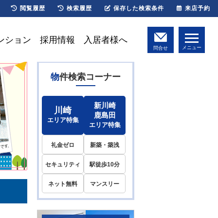
閲覧履歴
検索履歴
保存した検索条件
来店予約
ンション
採用情報
入居者様へ
メニュー
問合せ
物件検索コーナー
新川崎
川崎
鹿島田
エリア特集
エリア特集
礼金ゼロ
新築・築浅
セキュリティ
駅徒歩10分
ネット無料
マンスリー