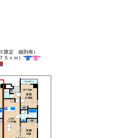
ス限定 細則有）
７５ｃｍ）