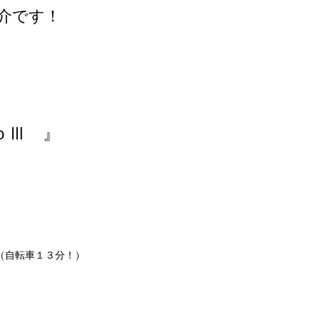
介です！
ｏⅢ 』
（自転車１３分！）