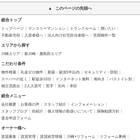
このページの先頭へ
総合トップ
トップページ
マンスリーマンション
トランクルーム
買いたい
不動産売却
入居者様へ
法人向け社宅担当者様へ
売買物件一覧
エリアから探す
川崎エリア
新川崎・鹿島田エリア
こだわり条件
物件検索
礼金ゼロ物件
新築・築浅5年以内
セキュリティ・防犯
スーパーの近く
駅徒歩10分
インターネット無料
南向き
バストイレ別
独立洗面台
2人入居可
尻手
矢向
幸区
総合メニュー
会社概要
お客様の声
スタッフ紹介
インフォメーション
スタッフブログ
街紹介
個人情報の取扱いについて
保険勧誘方針
退去申請フォーム
オーナー様へ
賃貸募集
賃貸管理
賃貸経営情報
川崎×リフォーム
リフォーム事例