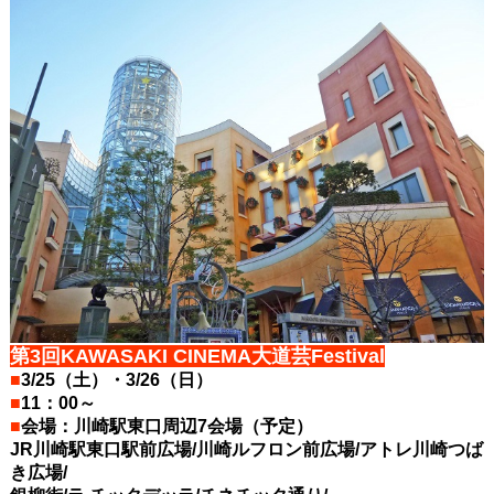
第3回KAWASAKI CINEMA大道芸Festival
■
3/25（土）・3/26（日）
■
11：00～
■
会場：川崎駅東口周辺7会場（予定）
JR川崎駅東口駅前広場/川崎ルフロン前広場/アトレ川崎つば
き広場/