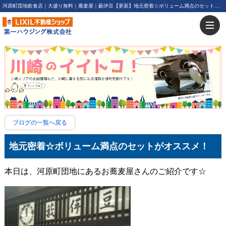
河原町団地飲食店｜大盛り無料｜蕎麦屋｜藪伊豆【更新】地元密着☆ボリューム満点のセットがオススメ！ | 川崎・新川崎・鹿島田の賃貸は第一ハウジング株式会社にお任せ下さい！
ブログの一覧へ戻る
地元密着☆ボリューム満点のセットがオススメ！
本日は、河原町団地にあるお蕎麦屋さんのご紹介です☆