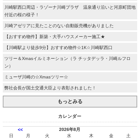
川崎駅西口周辺・ラゾーナ川崎プラザ 温泉通り沿いと河原町団地
付近の桜の様子！
川崎アゼリアに見たことのない自動販売機がありました
【おすすめ物件】新築・大手ハウスメーカー施工★
【川崎駅より徒歩9分】おすすめ物件☆1K☆川崎駅西口
ツリー＆Xmasイルミネーション（ラ チッタデッラ・川崎ルフロ
ン）
ミューザ川崎の☆Xmasツリー☆
弊社会長が国土交通大臣より表彰されました！
もっとみる
カレンダー
2026年8月
<<
日
月
火
水
木
金
土