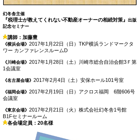
幻冬舎主催
『税理士が教えてくれない不動産オーナーの相続対策』
出版
記念セミナー
講師：加藤豊
2017年1月22日（日）TKP横浜ランドマークタ
《横浜会場》
ワー カンファレンスルームD
2017年1月28日（土）川崎市総合自治会館3Ｆ第
《川崎会場》
1会議室
2017年2月4日（土）安保ホール101号室
《名古屋会場》
2017年2月19日（日）アクロス福岡 6階606号
《福岡会場》
会議室
2017年2月21日（火）株式会社幻冬舎1号館
《東京会場》
B1Fセミナールーム
各会場定員：20名様