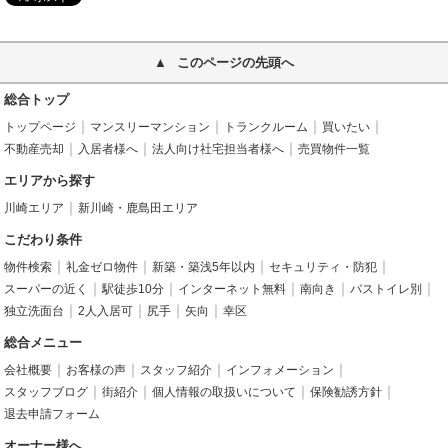
このページの先頭へ
総合トップ
トップページ
マンスリーマンション
トランクルーム
買いたい
不動産売却
入居者様へ
法人向け社宅担当者様へ
売買物件一覧
エリアから探す
川崎エリア
新川崎・鹿島田エリア
こだわり条件
物件検索
礼金ゼロ物件
新築・築浅5年以内
セキュリティ・防犯
スーパーの近く
駅徒歩10分
インターネット無料
南向き
バストイレ別
独立洗面台
2人入居可
尻手
矢向
幸区
総合メニュー
会社概要
お客様の声
スタッフ紹介
インフォメーション
スタッフブログ
街紹介
個人情報の取扱いについて
保険勧誘方針
退去申請フォーム
オーナー様へ