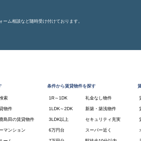
ォーム相談など随時受け付けております。
す
条件から賃貸物件を探す
検索
1R～1DK
礼金なし物件
貸物件
1LDK～2DK
新築・築浅物件
鹿島田の賃貸物件
3LDK以上
セキュリティ充実
ーマンション
6万円台
スーパー近く
ルーム
7万円台
駅徒歩10分以内