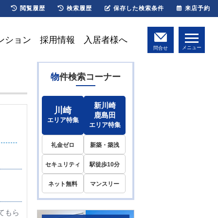
閲覧履歴
検索履歴
保存した検索条件
来店予約
ンション
採用情報
入居者様へ
メニュー
問合せ
物件検索コーナー
新川崎
川崎
鹿島田
エリア特集
エリア特集
礼金ゼロ
新築・築浅
セキュリティ
駅徒歩10分
ネット無料
マンスリー
てもら