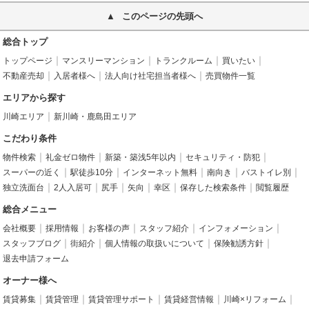
このページの先頭へ
総合トップ
トップページ
マンスリーマンション
トランクルーム
買いたい
不動産売却
入居者様へ
法人向け社宅担当者様へ
売買物件一覧
エリアから探す
川崎エリア
新川崎・鹿島田エリア
こだわり条件
物件検索
礼金ゼロ物件
新築・築浅5年以内
セキュリティ・防犯
スーパーの近く
駅徒歩10分
インターネット無料
南向き
バストイレ別
独立洗面台
2人入居可
尻手
矢向
幸区
保存した検索条件
閲覧履歴
総合メニュー
会社概要
採用情報
お客様の声
スタッフ紹介
インフォメーション
スタッフブログ
街紹介
個人情報の取扱いについて
保険勧誘方針
退去申請フォーム
オーナー様へ
賃貸募集
賃貸管理
賃貸管理サポート
賃貸経営情報
川崎×リフォーム