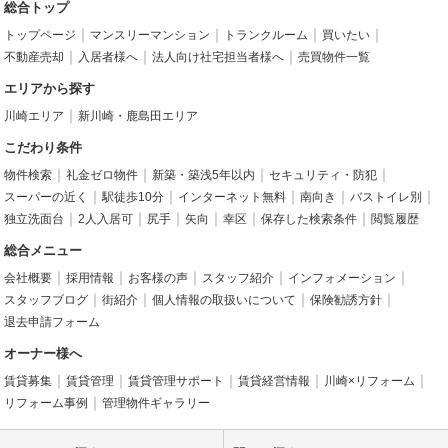
総合トップ
トップページ
マンスリーマンション
トランクルーム
買いたい
不動産売却
入居者様へ
法人向け社宅担当者様へ
売買物件一覧
エリアから探す
川崎エリア
新川崎・鹿島田エリア
こだわり条件
物件検索
礼金ゼロ物件
新築・築浅5年以内
セキュリティ・防犯
スーパーの近く
駅徒歩10分
インターネット無料
南向き
バストイレ別
独立洗面台
2人入居可
尻手
矢向
幸区
保存した検索条件
閲覧履歴
総合メニュー
会社概要
採用情報
お客様の声
スタッフ紹介
インフォメーション
スタッフブログ
街紹介
個人情報の取扱いについて
保険勧誘方針
退去申請フォーム
オーナー様へ
賃貸募集
賃貸管理
賃貸管理サポート
賃貸経営情報
川崎×リフォーム
リフォーム事例
管理物件ギャラリー