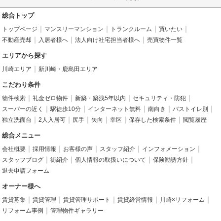
総合トップ
トップページ
マンスリーマンション
トランクルーム
買いたい
不動産売却
入居者様へ
法人向け社宅担当者様へ
売買物件一覧
エリアから探す
川崎エリア
新川崎・鹿島田エリア
こだわり条件
物件検索
礼金ゼロ物件
新築・築浅5年以内
セキュリティ・防犯
スーパーの近く
駅徒歩10分
インターネット無料
南向き
バストイレ別
独立洗面台
2人入居可
尻手
矢向
幸区
保存した検索条件
閲覧履歴
総合メニュー
会社概要
採用情報
お客様の声
スタッフ紹介
インフォメーション
スタッフブログ
街紹介
個人情報の取扱いについて
保険勧誘方針
退去申請フォーム
オーナー様へ
賃貸募集
賃貸管理
賃貸管理サポート
賃貸経営情報
川崎×リフォーム
リフォーム事例
管理物件ギャラリー