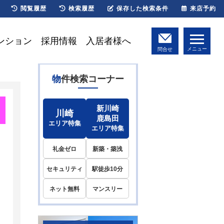
閲覧履歴
検索履歴
保存した検索条件
来店予約
ンション
採用情報
入居者様へ
メニュー
問合せ
物件検索コーナー
新川崎
川崎
鹿島田
エリア特集
エリア特集
礼金ゼロ
新築・築浅
セキュリティ
駅徒歩10分
ネット無料
マンスリー