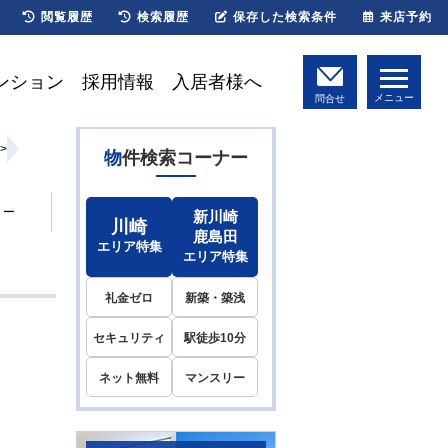
閲覧履歴
検索履歴
保存した検索条件
来店予約
ンション
採用情報
入居者様へ
メニュー
問合せ
>
物件検索コーナー
リー
新川崎
川崎
鹿島田
エリア特集
エリア特集
礼金ゼロ
新築・築浅
セキュリティ
駅徒歩10分
ネット無料
マンスリー