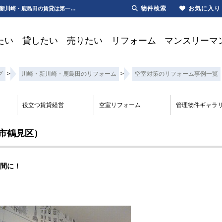
物件検索
お気に入り
グリーンハイツ|間取変更|2Ｋから1Ｋ|デザイン空間マンション横浜市鶴見区矢向 | 川崎・新川崎・鹿島田の賃貸は第一ハウジング株式会社にお任せ下さい！
たい
貸したい
売りたい
リフォーム
マンスリーマ
グ
>
川崎・新川崎・鹿島田のリフォーム
>
空室対策のリフォーム事例一覧
役立つ賃貸経営
空室リフォーム
管理物件ギャラ
市鶴見区）
間に！