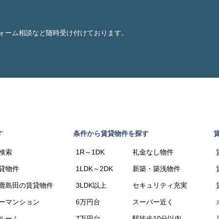
ォーム相談など随時受け付けております。
す
条件から賃貸物件を探す
検索
1R～1DK
礼金なし物件
貸物件
1LDK～2DK
新築・築浅物件
鹿島田の賃貸物件
3LDK以上
セキュリティ充実
ーマンション
6万円台
スーパー近く
ルーム
7万円台
駅徒歩10分以内