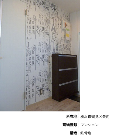
所在地
横浜市鶴見区矢向
建物種類
マンション
構造
鉄骨造