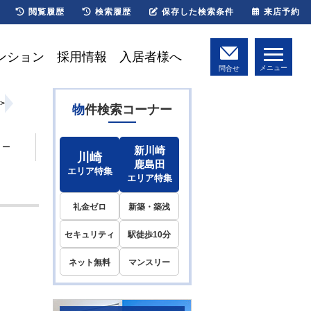
閲覧履歴
検索履歴
保存した検索条件
来店予約
ンション
採用情報
入居者様へ
メニュー
問合せ
>
物件検索コーナー
リー
新川崎
川崎
鹿島田
エリア特集
エリア特集
礼金ゼロ
新築・築浅
セキュリティ
駅徒歩10分
ネット無料
マンスリー