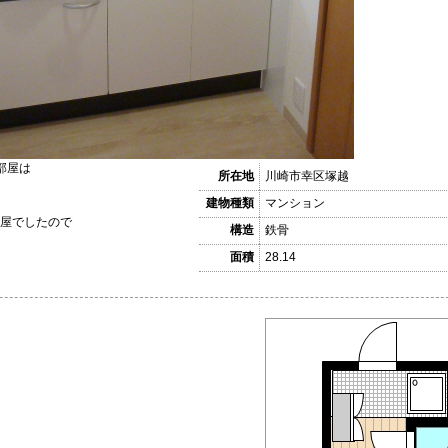
部屋は
所在地
川崎市幸区塚越
建物種類
マンション
屋でしたので
構造
鉄骨
面積
28.14