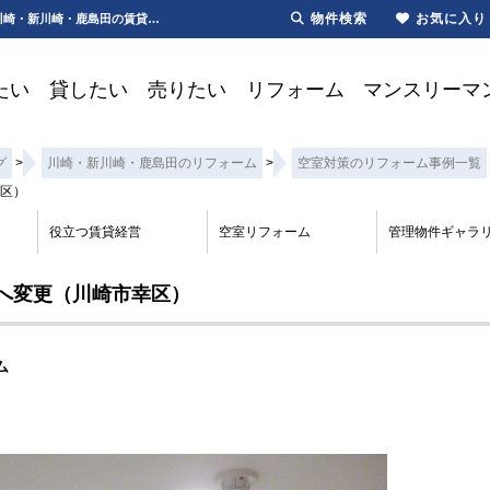
物件検索
お気に入り
Rose.T.Court｜鹿島田｜システムキッチン｜宅配ボックスマンション川崎市幸区塚越 | 川崎・新川崎・鹿島田の賃貸は第一ハウジング株式会社にお任せ下さい！
たい
貸したい
売りたい
リフォーム
マンスリーマ
グ
>
川崎・新川崎・鹿島田のリフォーム
>
空室対策のリフォーム事例一覧
区）
役立つ賃貸経営
空室リフォーム
管理物件ギャラ
へ変更（川崎市幸区）
ム