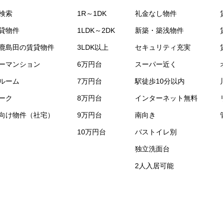
検索
1R～1DK
礼金なし物件
貸物件
1LDK～2DK
新築・築浅物件
鹿島田の賃貸物件
3LDK以上
セキュリティ充実
ーマンション
6万円台
スーパー近く
ルーム
7万円台
駅徒歩10分以内
ーク
8万円台
インターネット無料
向け物件（社宅）
9万円台
南向き
10万円台
バストイレ別
独立洗面台
2人入居可能