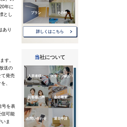
20年に
プラン
その他
標とし
はあり
詳しくはこちら
当社について
れます。
用放送の
せて発売
入居者様へ
スタッフ紹介
ナを、
お客様の声
会社概要
信号を表
受信可能
お問い合わせ
退去申請
でいま