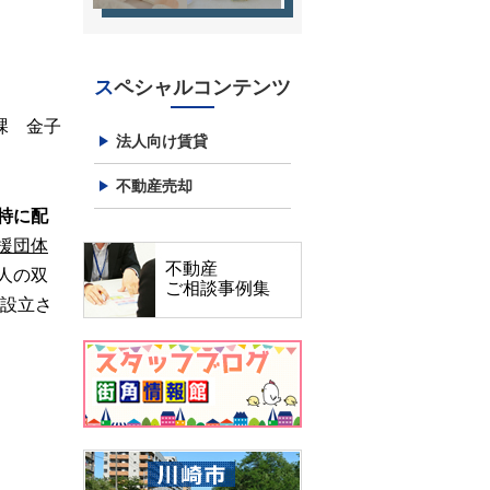
スペシャルコンテンツ
課 金子
法人向け賃貸
不動産売却
特に配
援団体
不動産
人の双
ご相談事例集
が設立さ