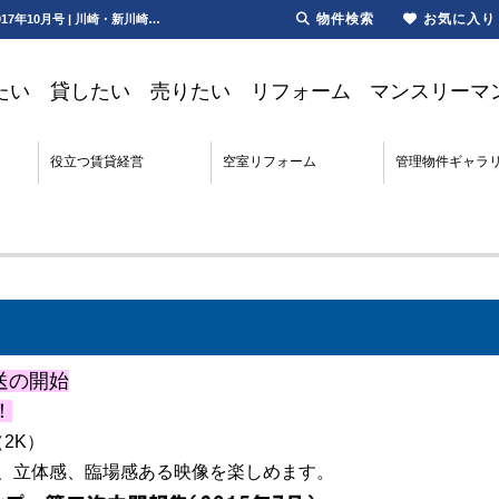
物件検索
お気に入り
オーナー新聞2017年10月号｜4K・8K｜テレビ｜居住支援協議会【更新】オーナー新聞2017年10月号 | 川崎・新川崎・鹿島田の賃貸は第一ハウジング株式会社にお任せ下さい！
たい
貸したい
売りたい
リフォーム
マンスリーマ
役立つ賃貸経営
空室リフォーム
管理物件ギャラ
送の開始
！
2K）
、立体感、臨場感ある映像を楽しめます。