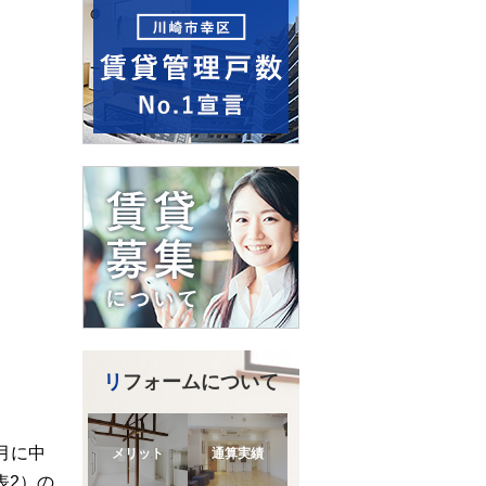
リフォームについて
月に中
メリット
通算実績
表2）の