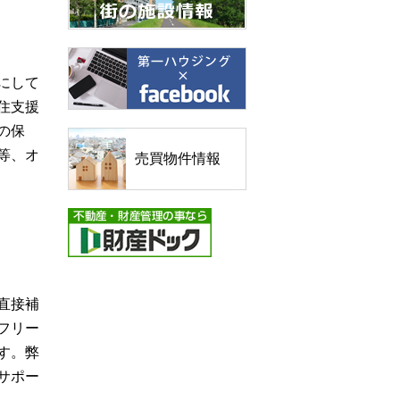
にして
住支援
の保
等、オ
売買物件情報
直接補
フリー
す。弊
サポー