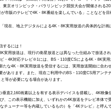
、東京オリンピック・パラリンピック競技大会が開催される20
者が市販のテレビで4K・8K番組を楽しんでいる」ことなどを目
、「現在、地上デジタルによる4K・8K実用放送の具体的な計画
受信するには！
4K・8K実用放送は、現行の衛星放送とは異なった仕組みで放送さ
・4K対応テレビ※1には、BS・110度CSによる4K・8K実
新たな4K・8K実用放送を受信するには、実用放送開始に合わ
があります。また、現在ご利用中のBS・110度CS用アンテ
こと等が必要になる場合があります。
かつ垂直2,160画素以上を有する表示デバイスを搭載し、4K映像
呼び、この表示機能に加え、いずれかの4K放送をテレビ本体で
能なチューナー等を内蔵しているもの）を「4Kテレビ」と呼ん