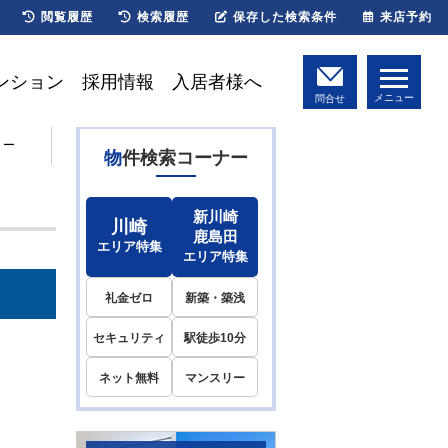
閲覧履歴
検索履歴
保存した検索条件
来店予約
ンション
採用情報
入居者様へ
メニュー
問合せ
リー
物件検索コーナー
新川崎
川崎
鹿島田
エリア特集
エリア特集
礼金ゼロ
新築・築浅
セキュリティ
駅徒歩10分
ネット無料
マンスリー