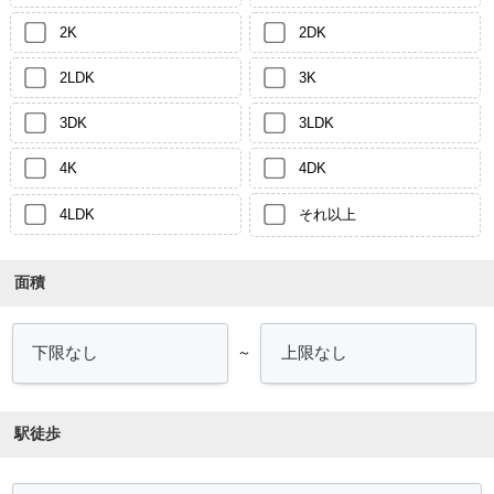
2K
2DK
2LDK
3K
3DK
3LDK
4K
4DK
4LDK
それ以上
面積
～
駅徒歩