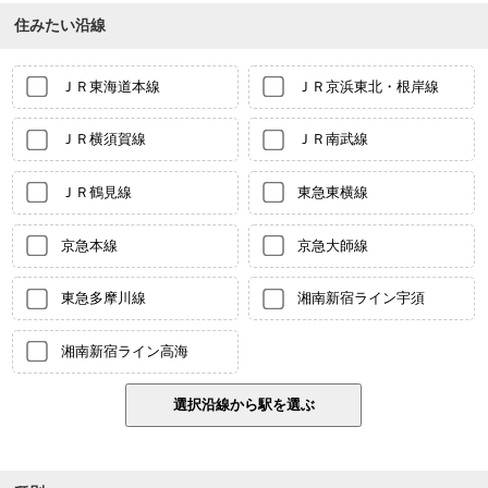
住みたい沿線
ＪＲ東海道本線
ＪＲ京浜東北・根岸線
ＪＲ横須賀線
ＪＲ南武線
ＪＲ鶴見線
東急東横線
京急本線
京急大師線
東急多摩川線
湘南新宿ライン宇須
湘南新宿ライン高海