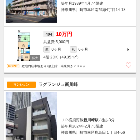
築年月1989年4月 / 4階建
神奈川県川崎市幸区南加瀬4丁目14-18
10万円
404
5,000円
0ヶ月
0ヶ月
敷
礼
2
4階
2DK（49.35ｍ
）
敷地内駐車場あり♪最上階・南東向き２ＤＫ☆
ラグランジュ新川崎
マンション
ＪＲ横須賀線
新川崎駅
/ 徒歩3分
築年月2024年2月 / 3階建
神奈川県川崎市幸区鹿島田１丁目4-56