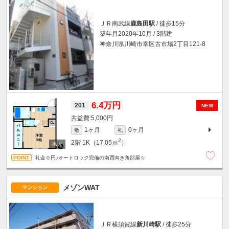
ＪＲ南武線
鹿島田駅
/ 徒歩15分
築年月2020年10月 / 3階建
神奈川県川崎市幸区古市場2丁目121-8
6.4万円
201
NEW
5,000円
1ヶ月
0ヶ月
敷
礼
2
2階
1K（17.05ｍ
）
礼金０円♪オートロック完備の南西向き角部屋☆
メゾンWAT
マンション
ＪＲ横須賀線
新川崎駅
/ 徒歩25分