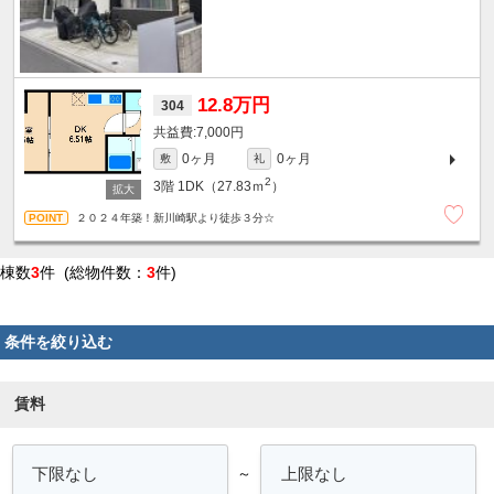
12.8万円
304
7,000円
0ヶ月
0ヶ月
敷
礼
2
3階
1DK（27.83ｍ
）
２０２４年築！新川崎駅より徒歩３分☆
棟数
3
件 (総物件数：
3
件)
条件を絞り込む
賃料
～