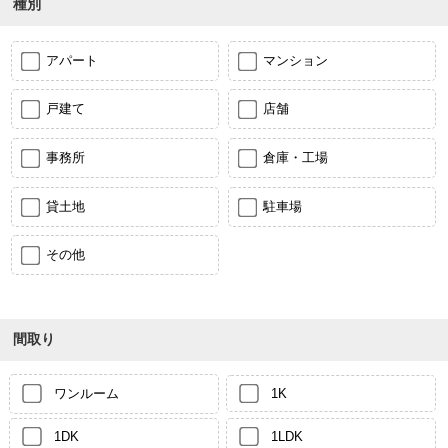
種別
アパート
マンション
戸建て
店舗
事務所
倉庫・工場
貸土地
駐車場
その他
間取り
ワンルーム
1K
1DK
1LDK