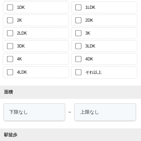
1DK
1LDK
2K
2DK
2LDK
3K
3DK
3LDK
4K
4DK
4LDK
それ以上
面積
～
駅徒歩