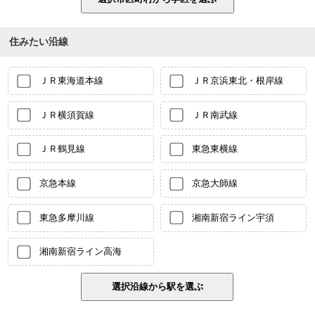
住みたい沿線
ＪＲ東海道本線
ＪＲ京浜東北・根岸線
ＪＲ横須賀線
ＪＲ南武線
ＪＲ鶴見線
東急東横線
京急本線
京急大師線
東急多摩川線
湘南新宿ライン宇須
湘南新宿ライン高海