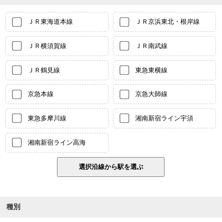
ＪＲ東海道本線
ＪＲ京浜東北・根岸線
ＪＲ横須賀線
ＪＲ南武線
ＪＲ鶴見線
東急東横線
京急本線
京急大師線
東急多摩川線
湘南新宿ライン宇須
湘南新宿ライン高海
種別