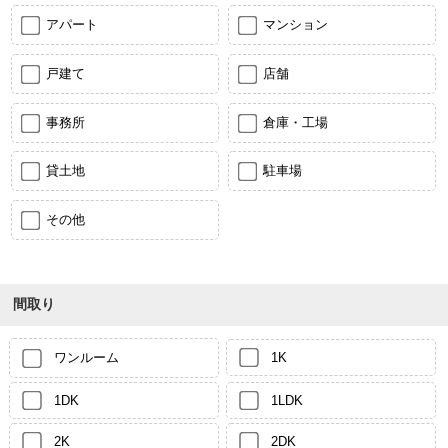
アパート
マンション
戸建て
店舗
事務所
倉庫・工場
貸土地
駐車場
その他
間取り
ワンルーム
1K
1DK
1LDK
2K
2DK