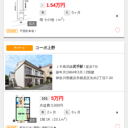
1.54万円
-
0ヶ月
敷
礼
2
階
その他（ｍ
）
平置駐車場！
コーポ上野
アパート
ＪＲ南武線
尻手駅
/ 徒歩7分
築年月1984年3月 / 2階建
神奈川県横浜市鶴見区矢向2丁目7-34
5万円
101
3,000円
2ヶ月
0ヶ月
敷
礼
2
1階
1K（23.1ｍ
）
駅近の1K♪通勤に便利です★