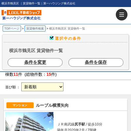
横浜市鶴見区 ｜賃貸物件一覧｜第一ハウジング株式会社
TOPページ
賃貸物件検索
横浜市鶴見区 賃貸物件一覧
選択中の条件
横浜市鶴見区 賃貸物件一覧
条件を変更
条件を保存
棟数
11
件 (総物件数：
15
件)
並び順 ：
ルーブル横濱矢向
マンション
ＪＲ南武線
尻手駅
/ 徒歩10分
築年月2020年2月 / 7階建