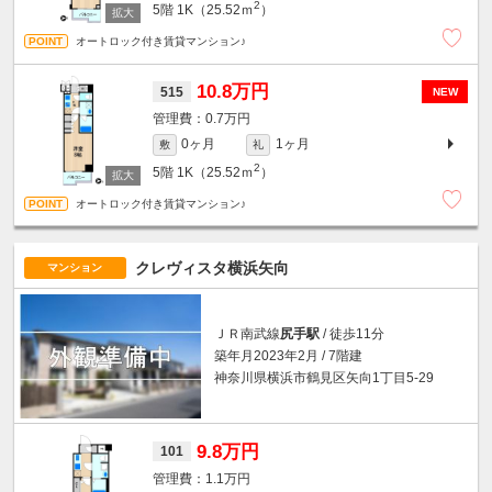
2
5階
1K（25.52ｍ
）
オートロック付き賃貸マンション♪
10.8万円
515
NEW
0.7万円
0ヶ月
1ヶ月
敷
礼
2
5階
1K（25.52ｍ
）
オートロック付き賃貸マンション♪
クレヴィスタ横浜矢向
マンション
ＪＲ南武線
尻手駅
/ 徒歩11分
築年月2023年2月 / 7階建
神奈川県横浜市鶴見区矢向1丁目5-29
9.8万円
101
1.1万円