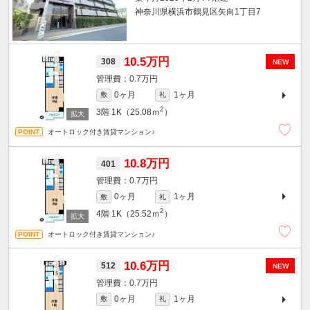
神奈川県横浜市鶴見区矢向1丁目7
10.5万円
308
NEW
0.7万円
0ヶ月
1ヶ月
敷
礼
2
3階
1K（25.08ｍ
）
オートロック付き賃貸マンション♪
10.8万円
401
0.7万円
0ヶ月
1ヶ月
敷
礼
2
4階
1K（25.52ｍ
）
オートロック付き賃貸マンション♪
10.6万円
512
NEW
0.7万円
0ヶ月
1ヶ月
敷
礼