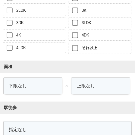
2LDK
3K
3DK
3LDK
4K
4DK
4LDK
それ以上
面積
～
駅徒歩