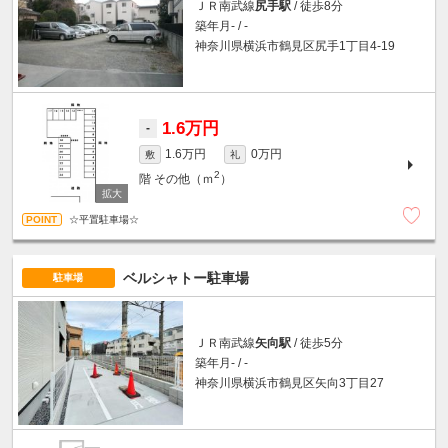
ＪＲ南武線
尻手駅
/ 徒歩8分
築年月- / -
神奈川県横浜市鶴見区尻手1丁目4-19
1.6万円
-
1.6万円
0万円
敷
礼
2
階
その他（ｍ
）
☆平置駐車場☆
ベルシャトー駐車場
駐車場
ＪＲ南武線
矢向駅
/ 徒歩5分
築年月- / -
神奈川県横浜市鶴見区矢向3丁目27