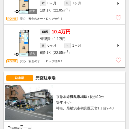
0ヶ月
1ヶ月
敷
礼
2
1階
1K（22.05ｍ
）
安心・安全のオートロック物件！
10.4万円
605
1.1万円
0ヶ月
1ヶ月
敷
礼
2
6階
1K（22.05ｍ
）
安心・安全のオートロック物件！
元宮駐車場
駐車場
京急本線
鶴見市場駅
/ 徒歩10分
築年月- / -
神奈川県横浜市鶴見区元宮1丁目9-43