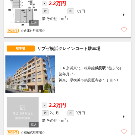
2.2万円
-
0万円
敷
礼
2
階
その他（ｍ
）
☆倉庫付駐車場☆
リブゼ横浜クレインコート駐車場
駐車場
ＪＲ京浜東北・根岸線
鶴見駅
/ 徒歩6分
築年月- / -
神奈川県横浜市鶴見区寺谷１丁目7-1
2.2万円
-
2ヶ月
0万円
敷
礼
2
階
その他（ｍ
）
☆機械式駐車場☆