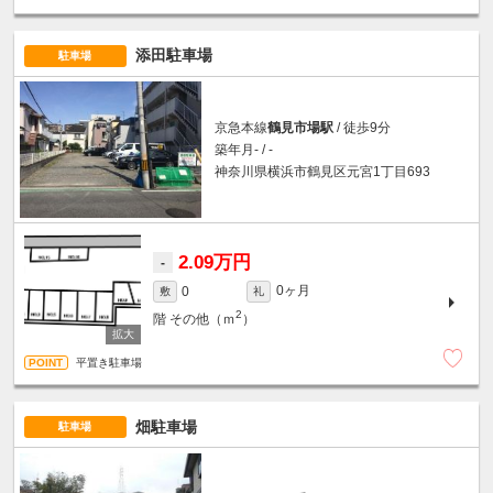
添田駐車場
駐車場
京急本線
鶴見市場駅
/ 徒歩9分
築年月- / -
神奈川県横浜市鶴見区元宮1丁目693
2.09万円
-
0ヶ月
0
敷
礼
2
階
その他（ｍ
）
平置き駐車場
畑駐車場
駐車場