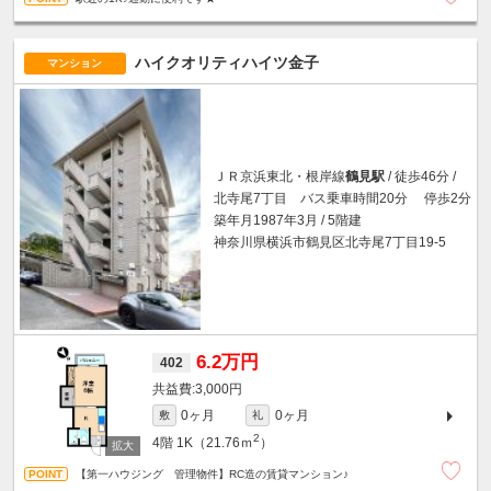
ハイクオリティハイツ金子
マンション
ＪＲ京浜東北・根岸線
鶴見駅
/ 徒歩46分 /
北寺尾7丁目 バス乗車時間20分 停歩2分
築年月1987年3月 / 5階建
神奈川県横浜市鶴見区北寺尾7丁目19-5
6.2万円
402
3,000円
0ヶ月
0ヶ月
敷
礼
2
4階
1K（21.76ｍ
）
【第一ハウジング 管理物件】RC造の賃貸マンション♪