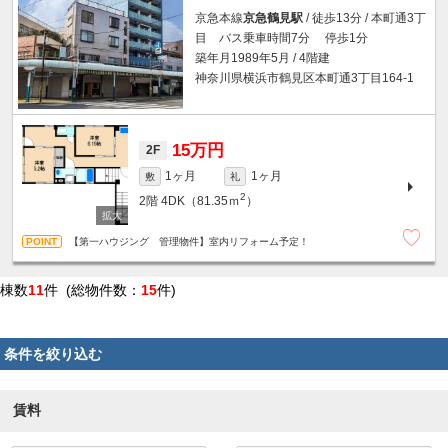
京急本線
京急鶴見駅
/ 徒歩13分 / 本町通3丁
目 バス乗車時間7分 停歩1分
築年月1989年5月 / 4階建
神奈川県横浜市鶴見区本町通3丁目164-1
15万円
2F
1ヶ月
1ヶ月
敷
礼
2
2階
4DK（81.35ｍ
）
【第一ハウジング 管理物件】室内リフォーム予定！
棟数
11
件 (総物件数：
15
件)
条件を絞り込む
賃料