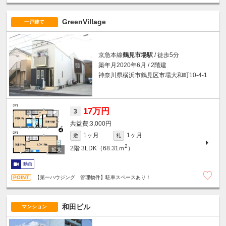
GreenVillage
一戸建て
京急本線
鶴見市場駅
/ 徒歩5分
築年月2020年6月 / 2階建
神奈川県横浜市鶴見区市場大和町10-4-1
17万円
3
3,000円
1ヶ月
1ヶ月
敷
礼
2
2階
3LDK（68.31ｍ
）
動画
【第一ハウジング 管理物件】駐車スペースあり！
和田ビル
マンション