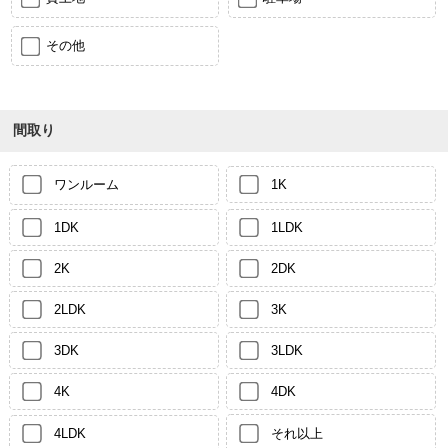
その他
間取り
ワンルーム
1K
1DK
1LDK
2K
2DK
2LDK
3K
3DK
3LDK
4K
4DK
4LDK
それ以上