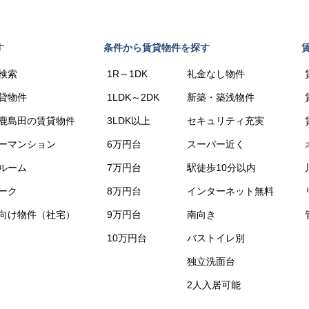
す
条件から賃貸物件を探す
検索
1R～1DK
礼金なし物件
貸物件
1LDK～2DK
新築・築浅物件
鹿島田の賃貸物件
3LDK以上
セキュリティ充実
ーマンション
6万円台
スーパー近く
ルーム
7万円台
駅徒歩10分以内
ーク
8万円台
インターネット無料
向け物件（社宅）
9万円台
南向き
10万円台
バストイレ別
独立洗面台
2人入居可能