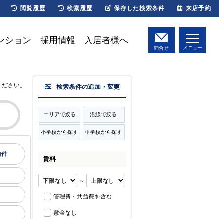
閲覧履歴
検索履歴
保存した検索条件
来店予約
ンション
採用情報
入居者様へ
メニュー
問合せ
ください。
検索条件の追加・変更
エリアで絞る
沿線で絞る
小学校から探す
中学校から探す
物件
賃料
～
管理費・共益費を含む
敷金なし