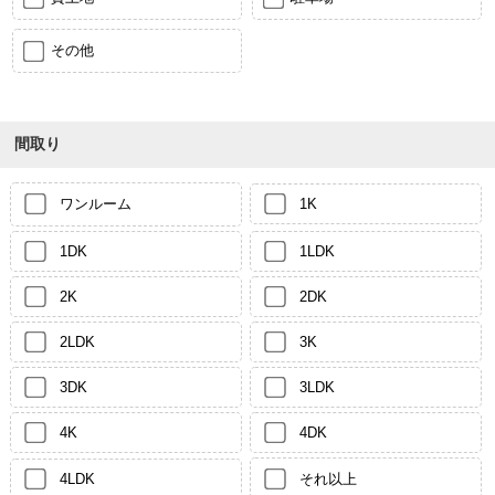
その他
間取り
ワンルーム
1K
1DK
1LDK
2K
2DK
2LDK
3K
3DK
3LDK
4K
4DK
4LDK
それ以上