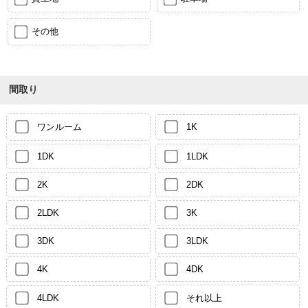
その他
間取り
ワンルーム
1K
1DK
1LDK
2K
2DK
2LDK
3K
3DK
3LDK
4K
4DK
4LDK
それ以上