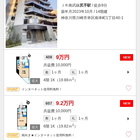
ＪＲ南武線
尻手駅
/ 徒歩9分
築年月2023年10月 / 14階建
神奈川県川崎市幸区南幸町1丁目40-1
9万円
408
NEW
10,000円
1ヶ月
1ヶ月
敷
礼
2
4階
1K（19.88ｍ
）
インターネット使用料無料！
9.2万円
607
NEW
10,000円
1ヶ月
1ヶ月
敷
礼
2
6階
1K（19.82ｍ
）
南向き★インターネット使用料無料！