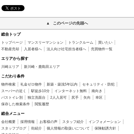
このページの先頭へ
総合トップ
トップページ
マンスリーマンション
トランクルーム
買いたい
不動産売却
入居者様へ
法人向け社宅担当者様へ
売買物件一覧
エリアから探す
川崎エリア
新川崎・鹿島田エリア
こだわり条件
物件検索
礼金ゼロ物件
新築・築浅5年以内
セキュリティ・防犯
スーパーの近く
駅徒歩10分
インターネット無料
南向き
バストイレ別
独立洗面台
2人入居可
尻手
矢向
幸区
保存した検索条件
閲覧履歴
総合メニュー
会社概要
採用情報
お客様の声
スタッフ紹介
インフォメーション
スタッフブログ
街紹介
個人情報の取扱いについて
保険勧誘方針