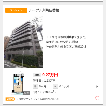
ルーブル川崎伍番館
マンション
ＪＲ東海道本線
川崎駅
/ 徒歩7分
築年月2015年2月 / 9階建
神奈川県川崎市幸区大宮町20-2
9.27万円
304
1.23万円
0ヶ月
0.5ヶ月
敷
礼
2
3階
1K（20.8ｍ
）
分譲賃貸マンション！24時間ゴミ出し可♪