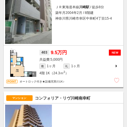
ＪＲ東海道本線
川崎駅
/ 徒歩8分
築年月2004年2月 / 8階建
神奈川県川崎市幸区中幸町4丁目15-4
9.5万円
403
NEW
5,000円
1ヶ月
1ヶ月
敷
礼
2
4階
1K（24.3ｍ
）
オートロック付き★設備充実の1K♪
コンフォリア・リヴ川崎南幸町
マンション