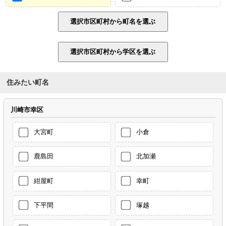
住みたい町名
川崎市幸区
大宮町
小倉
鹿島田
北加瀬
紺屋町
幸町
下平間
塚越