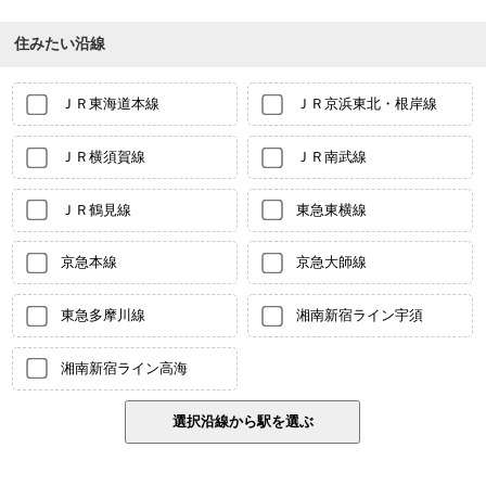
住みたい沿線
ＪＲ東海道本線
ＪＲ京浜東北・根岸線
ＪＲ横須賀線
ＪＲ南武線
ＪＲ鶴見線
東急東横線
京急本線
京急大師線
東急多摩川線
湘南新宿ライン宇須
湘南新宿ライン高海