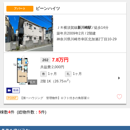
ビーンハイツ
アパート
ＪＲ横須賀線
新川崎駅
/ 徒歩14分
築年月2009年2月 / 2階建
神奈川県川崎市幸区北加瀬2丁目10-29
7.8万円
202
2,000円
1ヶ月
1ヶ月
敷
礼
2
2階
1K（26.75ｍ
）
動画
【第一ハウジング 管理物件】ロフト付きの角部屋☆
棟数
4
件 (総物件数：
5
件)