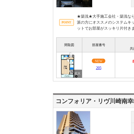
★築浅★大手施工会社・築浅な
派の方にオススメのシステムキ
ットでお部屋がスッキリ片付き
間取図
部屋番号
共
NEW
205
コンフォリア・リヴ川崎南幸