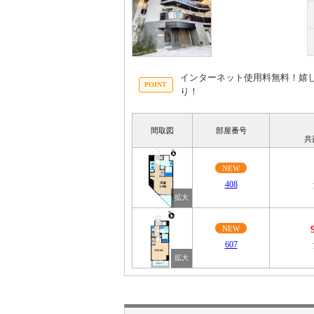
インターネット使用料無料！嬉
り！
間取図
部屋番号
共
NEW
408
NEW
607