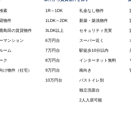
検索
1R～1DK
礼金なし物件
貸物件
1LDK～2DK
新築・築浅物件
鹿島田の賃貸物件
3LDK以上
セキュリティ充実
ーマンション
6万円台
スーパー近く
ルーム
7万円台
駅徒歩10分以内
ーク
8万円台
インターネット無料
向け物件（社宅）
9万円台
南向き
10万円台
バストイレ別
独立洗面台
2人入居可能