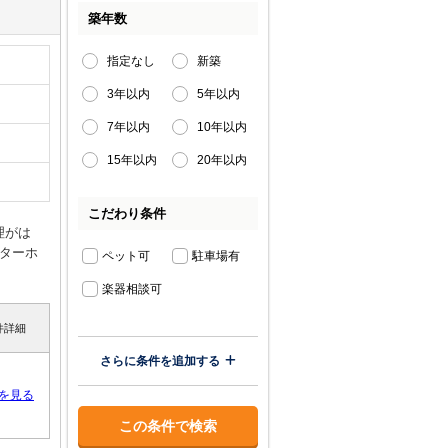
築年数
指定なし
新築
3年以内
5年以内
7年以内
10年以内
15年以内
20年以内
こだわり条件
理がは
ニターホ
ペット可
駐車場有
楽器相談可
件詳細
さらに条件を追加する
を見る