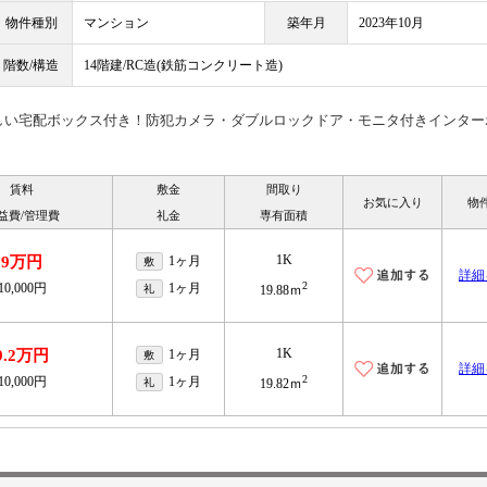
物件種別
マンション
築年月
2023年10月
階数/構造
14階建/RC造(鉄筋コンクリート造)
しい宅配ボックス付き！防犯カメラ・ダブルロックドア・モニタ付きインター
賃料
敷金
間取り
お気に入り
物
益費/管理費
礼金
専有面積
1K
9万円
1ヶ月
敷
詳細
2
10,000円
1ヶ月
礼
19.88ｍ
1K
9.2万円
1ヶ月
敷
詳細
2
10,000円
1ヶ月
礼
19.82ｍ