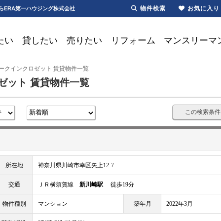
物件検索
お気に入り
らERA第一ハウジング株式会社
たい
貸したい
売りたい
リフォーム
マンスリーマ
ークインクロゼット 賃貸物件一覧
ゼット 賃貸物件一覧
この検索条件
所在地
神奈川県川崎市幸区矢上12-7
交通
ＪＲ横須賀線
新川崎駅
徒歩19分
物件種別
マンション
築年月
2022年3月