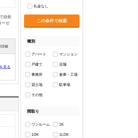
礼金なし
で自炊
ローゼ
種別
件詳細
アパート
マンション
戸建て
店舗
を見る
事務所
倉庫・工場
貸土地
駐車場
その他
間取り
ワンルーム
1K
1DK
1LDK