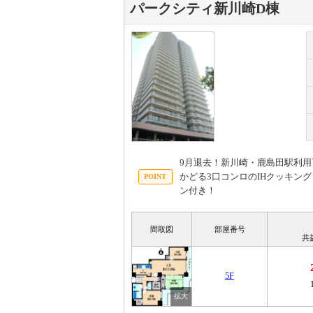
パークシティ新川崎D棟
9月退去！新川崎・鹿島田駅利
かどる3口コンロのIHクッキン
ン付き！
間取図
部屋番号
共
5F