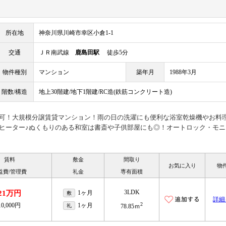
所在地
神奈川県川崎市幸区小倉1-1
交通
ＪＲ南武線
鹿島田駅
徒歩5分
物件種別
マンション
築年月
1988年3月
階数/構造
地上30階建/地下1階建/RC造(鉄筋コンクリート造)
用可！大規模分譲賃貸マンション！雨の日の洗濯にも便利な浴室乾燥機やお料
グヒーター♪ぬくもりのある和室は書斎や子供部屋にも◎！オートロック・モ
賃料
敷金
間取り
お気に入り
物
益費/管理費
礼金
専有面積
3LDK
21万円
1ヶ月
敷
詳細
2
10,000円
1ヶ月
礼
78.85ｍ