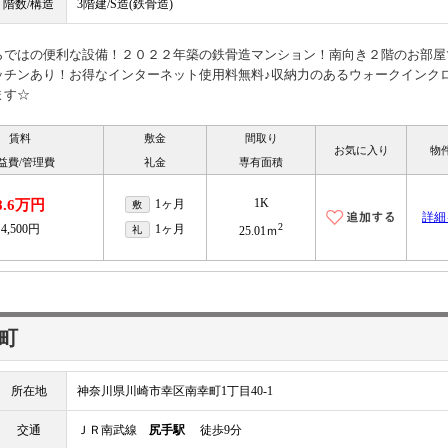
階数/構造
3階建/S造(鉄骨造)
らではの便利な設備！２０２２年築の鉄骨造マンション！南向き２階のお部屋
ッチンあり！お得なインターネット使用料無料♪収納力のあるウォークインク
ます☆
賃料
敷金
間取り
お気に入り
物
益費/管理費
礼金
専有面積
1K
8.6万円
1ヶ月
敷
詳細
2
4,500円
1ヶ月
礼
25.01ｍ
町
所在地
神奈川県川崎市幸区南幸町1丁目40-1
交通
ＪＲ南武線
尻手駅
徒歩9分