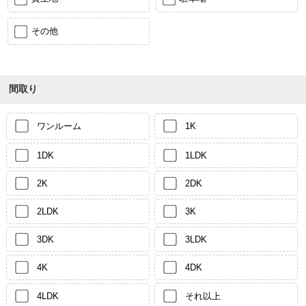
その他
間取り
ワンルーム
1K
1DK
1LDK
2K
2DK
2LDK
3K
3DK
3LDK
4K
4DK
4LDK
それ以上