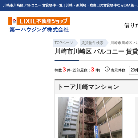
川崎市川崎区 バルコニー 賃貸物件一覧｜川崎・新川崎・鹿島田の賃貸物件ならERA第
借り
TOPページ
賃貸物件検索
川崎市川崎区 バ
川崎市川崎区 バルコニー 賃
3
3
棟数
件 (総部屋数：
件)
表示件数
トーア川崎マンション