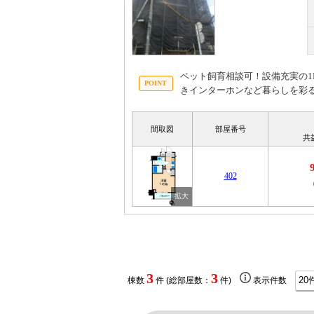
ペット飼育相談可！設備充実の1
きインターホンなど暮らしを彩る
間取図
部屋番号
共
402
3
3
棟数
件 (総部屋数：
件)
表示件数