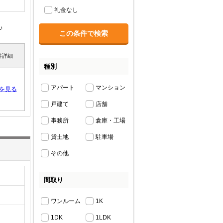
礼金なし
♪
件詳細
種別
アパート
マンション
を見る
戸建て
店舗
事務所
倉庫・工場
貸土地
駐車場
その他
間取り
ワンルーム
1K
1DK
1LDK