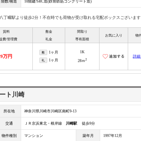
階数/構造
10階建/SRC造(鉄骨鉄筋コンクリート造)
八丁畷駅より徒歩2分！不在時でも荷物が受け取れる宅配ボックスございます
賃料
敷金
間取り
お気に入り
物
益費/管理費
礼金
専有面積
1K
1ヶ月
敷
9万円
詳細
2
1ヶ月
礼
28ｍ
ート川崎
所在地
神奈川県川崎市川崎区南町9-13
交通
ＪＲ京浜東北・根岸線
川崎駅
徒歩9分
物件種別
マンション
築年月
1997年12月