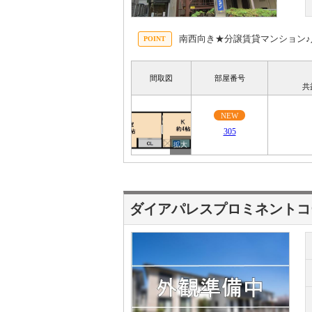
南西向き★分譲賃貸マンション♪
間取図
部屋番号
共
NEW
305
ダイアパレスプロミネントコ