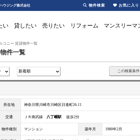
物件検索
お気に入り
一ハウジング株式会社
たい
貸したい
売りたい
リフォーム
マンスリーマ
ルコニー 賃貸物件一覧
貸物件一覧
この検索条件
所在地
神奈川県川崎市川崎区日進町26-11
交通
ＪＲ南武線
八丁畷駅
徒歩2分
物件種別
マンション
築年月
1980年2月