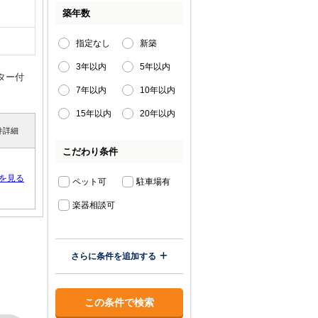
築年数
指定なし
新築
3年以内
5年以内
ター付
7年以内
10年以内
15年以内
20年以内
件詳細
こだわり条件
を見る
ペット可
駐車場有
楽器相談可
さらに条件を追加する