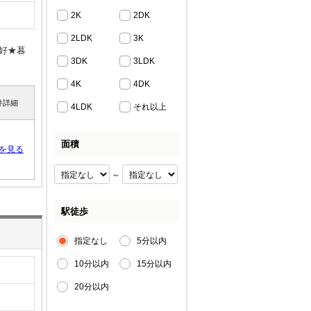
2K
2DK
2LDK
3K
好★暮
3DK
3LDK
4K
4DK
件詳細
4LDK
それ以上
面積
を見る
～
駅徒歩
指定なし
5分以内
10分以内
15分以内
20分以内