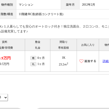
物件種別
マンション
築年月
2012年2月
階数/構造
11階建/RC造(鉄筋コンクリート造)
K♪１人暮らしでも安心のオートロック付き！独立洗面台、２口コンロ、モニ
設備充実してます♪
賃料
敷金
間取り
お気に入り
物
益費/管理費
礼金
専有面積
1K
9.9万円
0ヶ月
敷
詳細
2
0.5万円
1ヶ月
礼
23.2ｍ