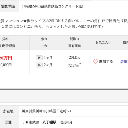
階数/構造
14階建/SRC造(鉄骨鉄筋コンクリート造)
賃貸マンション★振分タイプの2SLDK！２面バルコニーの角住戸で日当たり良
！１階にはコンビニがあり、ちょっとしたお買い物に便利です♪
賃料
敷金
間取り
お気に入り
物
益費/管理費
礼金
専有面積
2SLDK
20万円
1ヶ月
敷
詳細
2
10,000円
2ヶ月
礼
72.37ｍ
所在地
神奈川県川崎市川崎区日進町3-1
交通
ＪＲ南武線
八丁畷駅
徒歩8分