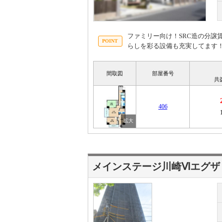
ファミリー向け！SRC造の分譲
らしを彩る設備も充実してます
間取図
部屋番号
共
406
メインステージ川崎Ⅵエグザ