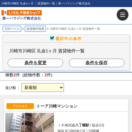
川崎市川崎区 礼金1ヶ月 ｜賃貸物件一覧｜第一ハウジング株式会社
TOPページ
賃貸物件検索
川崎市川崎区 礼金1ヶ月 賃貸物件一覧
選択中の条件
川崎市川崎区 礼金1ヶ月 賃貸物件一覧
条件を変更
条件を保存
棟数
2
件 (総物件数：
2
件)
並び順 ：
トーア川崎マンション
マンション
ＪＲ南武線
八丁畷駅
/ 徒歩2分
築年月1980年2月 / 10階建