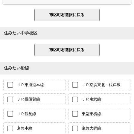
住みたい中学校区
住みたい沿線
ＪＲ東海道本線
ＪＲ京浜東北・根岸線
ＪＲ横須賀線
ＪＲ南武線
ＪＲ鶴見線
東急東横線
京急本線
京急大師線