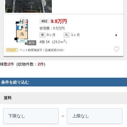
9.9万円
402
0.5万円
0ヶ月
1ヶ月
敷
礼
2
4階
1K（23.2ｍ
）
ペット飼育相談可！設備充実の1K♪
棟数
2
件 (総物件数：
2
件)
条件を絞り込む
賃料
～