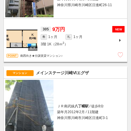
神奈川県川崎市川崎区日進町26-11
9万円
305
NEW
1ヶ月
1ヶ月
敷
礼
2
3階
1K（28ｍ
）
南西向き★分譲賃貸マンション♪
メインステージ川崎Ⅵエグザ
マンション
ＪＲ南武線
八丁畷駅
/ 徒歩8分
築年月2012年2月 / 11階建
神奈川県川崎市川崎区日進町3-1