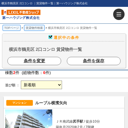
横浜市鶴見区 2口コンロ ｜賃貸物件一覧｜第一ハウジング株式会社
TOPページ
賃貸物件検索
横浜市鶴見区 2口コンロ 賃貸物件一覧
選択中の条件
横浜市鶴見区 2口コンロ 賃貸物件一覧
条件を変更
条件を保存
棟数
2
件 (総物件数：
6
件)
並び順 ：
ルーブル横濱矢向
マンション
ＪＲ南武線
尻手駅
/ 徒歩10分
築年月2020年2月 / 7階建