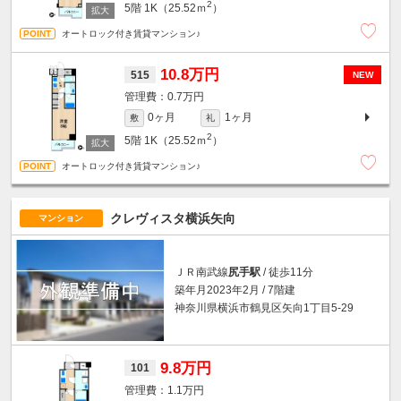
2
5階
1K（25.52ｍ
）
オートロック付き賃貸マンション♪
10.8万円
515
NEW
0.7万円
0ヶ月
1ヶ月
敷
礼
2
5階
1K（25.52ｍ
）
オートロック付き賃貸マンション♪
クレヴィスタ横浜矢向
マンション
ＪＲ南武線
尻手駅
/ 徒歩11分
築年月2023年2月 / 7階建
神奈川県横浜市鶴見区矢向1丁目5-29
9.8万円
101
1.1万円