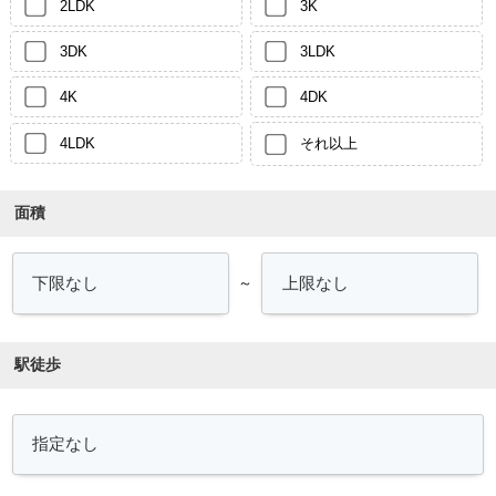
2LDK
3K
3DK
3LDK
4K
4DK
4LDK
それ以上
面積
～
駅徒歩