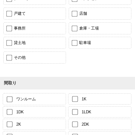
戸建て
店舗
事務所
倉庫・工場
貸土地
駐車場
その他
間取り
ワンルーム
1K
1DK
1LDK
2K
2DK