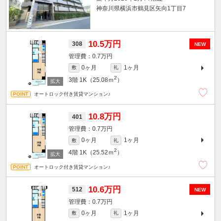
神奈川県横浜市鶴見区矢向1丁目7
10.5万円
308
NEW
0.7万円
0ヶ月
1ヶ月
敷
礼
2
3階
1K（25.08ｍ
）
オートロック付き賃貸マンション♪
10.8万円
401
0.7万円
0ヶ月
1ヶ月
敷
礼
2
4階
1K（25.52ｍ
）
オートロック付き賃貸マンション♪
10.6万円
512
NEW
0.7万円
0ヶ月
1ヶ月
敷
礼