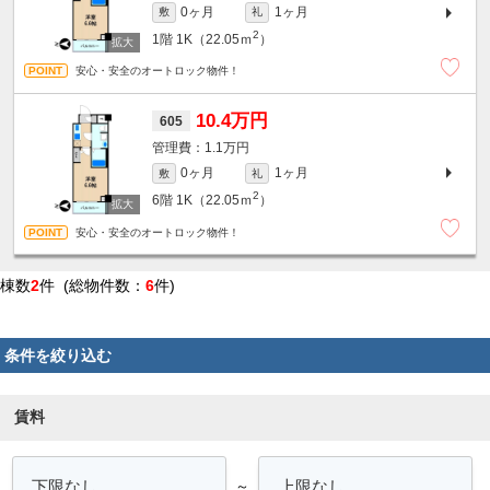
0ヶ月
1ヶ月
敷
礼
2
1階
1K（22.05ｍ
）
安心・安全のオートロック物件！
10.4万円
605
1.1万円
0ヶ月
1ヶ月
敷
礼
2
6階
1K（22.05ｍ
）
安心・安全のオートロック物件！
棟数
2
件 (総物件数：
6
件)
条件を絞り込む
賃料
～