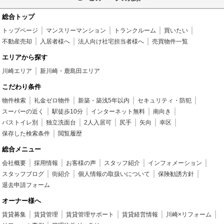
総合トップ
トップページ
マンスリーマンション
トランクルーム
買いたい
不動産売却
入居者様へ
法人向け社宅担当者様へ
売買物件一覧
エリアから探す
川崎エリア
新川崎・鹿島田エリア
こだわり条件
物件検索
礼金ゼロ物件
新築・築浅5年以内
セキュリティ・防犯
スーパーの近く
駅徒歩10分
インターネット無料
南向き
バストイレ別
独立洗面台
2人入居可
尻手
矢向
幸区
保存した検索条件
閲覧履歴
総合メニュー
会社概要
採用情報
お客様の声
スタッフ紹介
インフォメーション
スタッフブログ
街紹介
個人情報の取扱いについて
保険勧誘方針
退去申請フォーム
オーナー様へ
賃貸募集
賃貸管理
賃貸管理サポート
賃貸経営情報
川崎×リフォーム