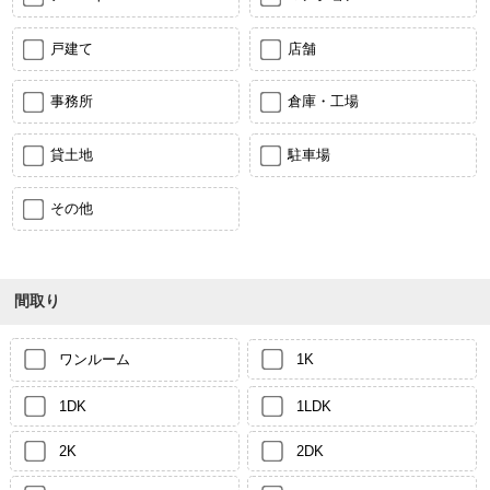
戸建て
店舗
事務所
倉庫・工場
貸土地
駐車場
その他
間取り
ワンルーム
1K
1DK
1LDK
2K
2DK