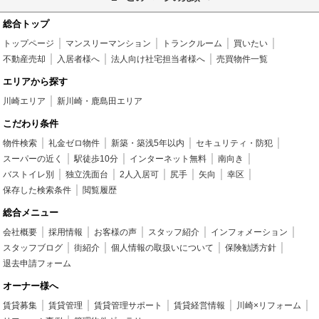
総合トップ
トップページ
マンスリーマンション
トランクルーム
買いたい
不動産売却
入居者様へ
法人向け社宅担当者様へ
売買物件一覧
エリアから探す
川崎エリア
新川崎・鹿島田エリア
こだわり条件
物件検索
礼金ゼロ物件
新築・築浅5年以内
セキュリティ・防犯
スーパーの近く
駅徒歩10分
インターネット無料
南向き
バストイレ別
独立洗面台
2人入居可
尻手
矢向
幸区
保存した検索条件
閲覧履歴
総合メニュー
会社概要
採用情報
お客様の声
スタッフ紹介
インフォメーション
スタッフブログ
街紹介
個人情報の取扱いについて
保険勧誘方針
退去申請フォーム
オーナー様へ
賃貸募集
賃貸管理
賃貸管理サポート
賃貸経営情報
川崎×リフォーム