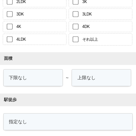
2LDK
3K
3DK
3LDK
4K
4DK
4LDK
それ以上
面積
～
駅徒歩