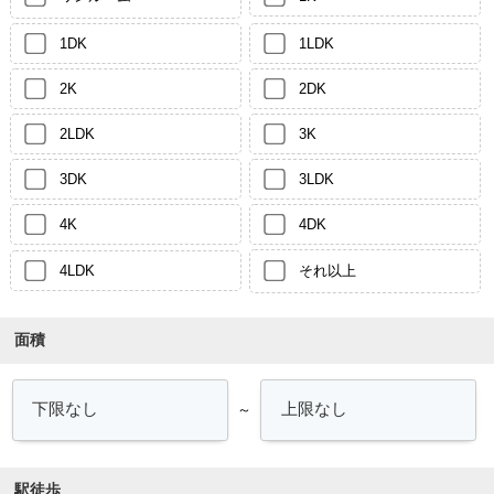
1DK
1LDK
2K
2DK
2LDK
3K
3DK
3LDK
4K
4DK
4LDK
それ以上
面積
～
駅徒歩