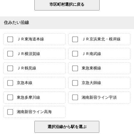
住みたい沿線
ＪＲ東海道本線
ＪＲ京浜東北・根岸線
ＪＲ横須賀線
ＪＲ南武線
ＪＲ鶴見線
東急東横線
京急本線
京急大師線
東急多摩川線
湘南新宿ライン宇須
湘南新宿ライン高海