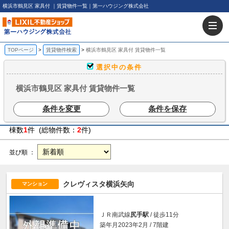
横浜市鶴見区 家具付 ｜賃貸物件一覧｜第一ハウジング株式会社
TOPページ
賃貸物件検索
横浜市鶴見区 家具付 賃貸物件一覧
選択中の条件
横浜市鶴見区 家具付 賃貸物件一覧
条件を変更
条件を保存
棟数
1
件 (総物件数：
2
件)
並び順 ：
クレヴィスタ横浜矢向
マンション
ＪＲ南武線
尻手駅
/ 徒歩11分
築年月2023年2月 / 7階建