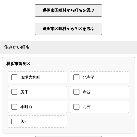
住みたい町名
横浜市鶴見区
市場大和町
北寺尾
尻手
寺谷
本町通
元宮
矢向