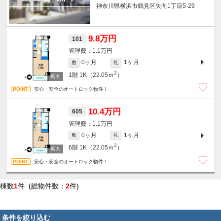
神奈川県横浜市鶴見区矢向1丁目5-29
9.8万円
101
1.1万円
0ヶ月
1ヶ月
敷
礼
2
1階
1K（22.05ｍ
）
安心・安全のオートロック物件！
10.4万円
605
1.1万円
0ヶ月
1ヶ月
敷
礼
2
6階
1K（22.05ｍ
）
安心・安全のオートロック物件！
棟数
1
件 (総物件数：
2
件)
条件を絞り込む