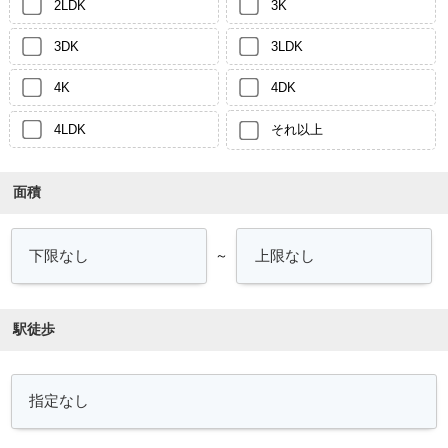
2LDK
3K
3DK
3LDK
4K
4DK
4LDK
それ以上
面積
～
駅徒歩