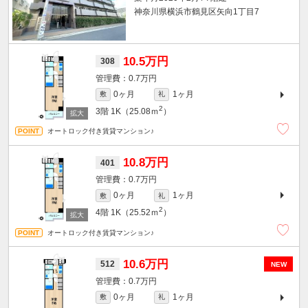
神奈川県横浜市鶴見区矢向1丁目7
10.5万円
308
0.7万円
0ヶ月
1ヶ月
敷
礼
2
3階
1K（25.08ｍ
）
オートロック付き賃貸マンション♪
10.8万円
401
0.7万円
0ヶ月
1ヶ月
敷
礼
2
4階
1K（25.52ｍ
）
オートロック付き賃貸マンション♪
10.6万円
512
NEW
0.7万円
0ヶ月
1ヶ月
敷
礼