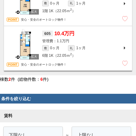
0ヶ月
1ヶ月
敷
礼
2
1階
1K（22.05ｍ
）
安心・安全のオートロック物件！
10.4万円
605
1.1万円
0ヶ月
1ヶ月
敷
礼
2
6階
1K（22.05ｍ
）
安心・安全のオートロック物件！
棟数
2
件 (総物件数：
6
件)
条件を絞り込む
賃料
～