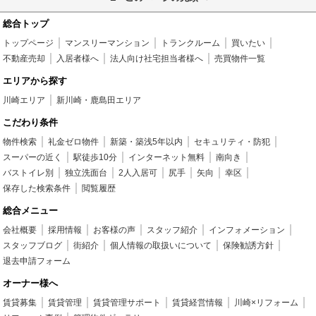
総合トップ
トップページ
マンスリーマンション
トランクルーム
買いたい
不動産売却
入居者様へ
法人向け社宅担当者様へ
売買物件一覧
エリアから探す
川崎エリア
新川崎・鹿島田エリア
こだわり条件
物件検索
礼金ゼロ物件
新築・築浅5年以内
セキュリティ・防犯
スーパーの近く
駅徒歩10分
インターネット無料
南向き
バストイレ別
独立洗面台
2人入居可
尻手
矢向
幸区
保存した検索条件
閲覧履歴
総合メニュー
会社概要
採用情報
お客様の声
スタッフ紹介
インフォメーション
スタッフブログ
街紹介
個人情報の取扱いについて
保険勧誘方針
退去申請フォーム
オーナー様へ
賃貸募集
賃貸管理
賃貸管理サポート
賃貸経営情報
川崎×リフォーム