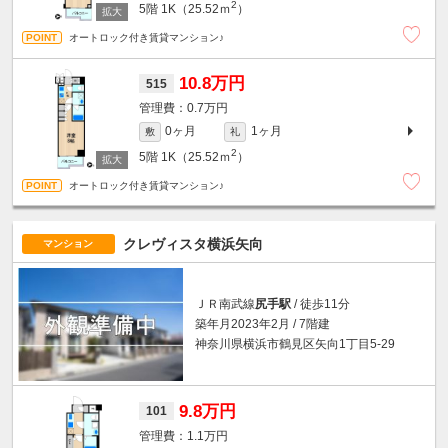
2
5階
1K（25.52ｍ
）
オートロック付き賃貸マンション♪
10.8万円
515
0.7万円
0ヶ月
1ヶ月
敷
礼
2
5階
1K（25.52ｍ
）
オートロック付き賃貸マンション♪
クレヴィスタ横浜矢向
マンション
ＪＲ南武線
尻手駅
/ 徒歩11分
築年月2023年2月 / 7階建
神奈川県横浜市鶴見区矢向1丁目5-29
9.8万円
101
1.1万円