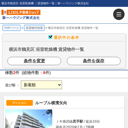
横浜市鶴見区 浴室乾燥機 ｜賃貸物件一覧｜第一ハウジング株式会社
TOPページ
賃貸物件検索
横浜市鶴見区 浴室乾燥機 賃貸物件一覧
選択中の条件
横浜市鶴見区 浴室乾燥機 賃貸物件一覧
条件を変更
条件を保存
棟数
2
件 (総物件数：
6
件)
並び順 ：
ルーブル横濱矢向
マンション
ＪＲ南武線
尻手駅
/ 徒歩10分
築年月2020年2月 / 7階建