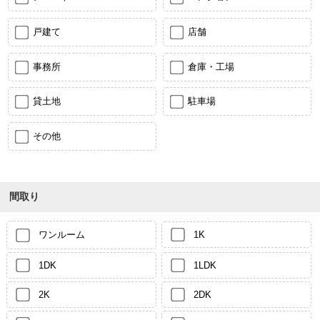
戸建て
店舗
事務所
倉庫・工場
貸土地
駐車場
その他
間取り
ワンルーム
1K
1DK
1LDK
2K
2DK