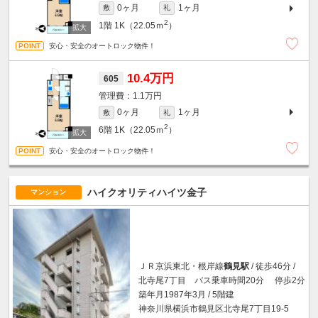
0ヶ月
1ヶ月
敷
礼
2
1階
1K（22.05ｍ
）
安心・安全のオートロック物件！
10.4万円
605
1.1万円
0ヶ月
1ヶ月
敷
礼
2
6階
1K（22.05ｍ
）
安心・安全のオートロック物件！
ハイクオリティハイツ金子
マンション
ＪＲ京浜東北・根岸線
鶴見駅
/ 徒歩46分 /
北寺尾7丁目 バス乗車時間20分 停歩2分
築年月1987年3月 / 5階建
神奈川県横浜市鶴見区北寺尾7丁目19-5