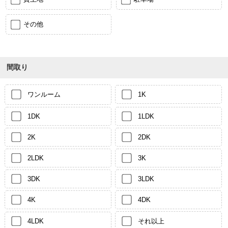
その他
間取り
ワンルーム
1K
1DK
1LDK
2K
2DK
2LDK
3K
3DK
3LDK
4K
4DK
4LDK
それ以上