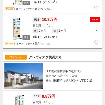
2
5階
1K（25.52ｍ
）
オートロック付き賃貸マンション♪
10.8万円
515
NEW
0.7万円
0ヶ月
1ヶ月
敷
礼
2
5階
1K（25.52ｍ
）
オートロック付き賃貸マンション♪
クレヴィスタ横浜矢向
マンション
ＪＲ南武線
尻手駅
/ 徒歩11分
築年月2023年2月 / 7階建
神奈川県横浜市鶴見区矢向1丁目5-29
9.8万円
101
1.1万円