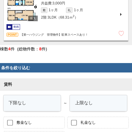
3,000円
1ヶ月
1ヶ月
敷
礼
2
2階
3LDK（68.31ｍ
）
動画
【第一ハウジング 管理物件】駐車スペースあり！
棟数
4
件 (総物件数：
8
件)
条件を絞り込む
賃料
～
敷金なし
礼金なし