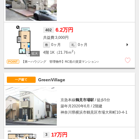
6.2万円
402
3,000円
0ヶ月
0ヶ月
敷
礼
2
4階
1K（21.76ｍ
）
【第一ハウジング 管理物件】RC造の賃貸マンション♪
GreenVillage
一戸建て
京急本線
鶴見市場駅
/ 徒歩5分
築年月2020年6月 / 2階建
神奈川県横浜市鶴見区市場大和町10-4-1
17万円
3