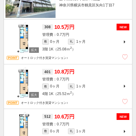
神奈川県横浜市鶴見区矢向1丁目7
10.5万円
308
NEW
0.7万円
0ヶ月
1ヶ月
敷
礼
2
3階
1K（25.08ｍ
）
オートロック付き賃貸マンション♪
10.8万円
401
0.7万円
0ヶ月
1ヶ月
敷
礼
2
4階
1K（25.52ｍ
）
オートロック付き賃貸マンション♪
10.6万円
512
NEW
0.7万円
0ヶ月
1ヶ月
敷
礼