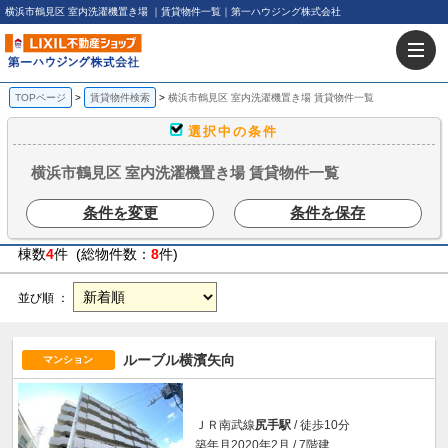
横浜市鶴見区 室内洗濯機置き場 ｜賃貸物件一覧｜第一ハウジング株式会社
TOPページ
賃貸物件検索
横浜市鶴見区 室内洗濯機置き場 賃貸物件一覧
選択中の条件
横浜市鶴見区 室内洗濯機置き場 賃貸物件一覧
条件を変更
条件を保存
棟数
4
件 (総物件数：
8
件)
並び順 ：
ルーブル横濱矢向
マンション
ＪＲ南武線
尻手駅
/ 徒歩10分
築年月2020年2月 / 7階建