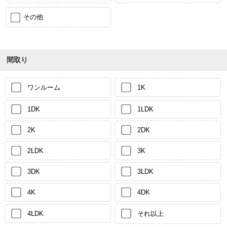
その他
間取り
ワンルーム
1K
1DK
1LDK
2K
2DK
2LDK
3K
3DK
3LDK
4K
4DK
4LDK
それ以上