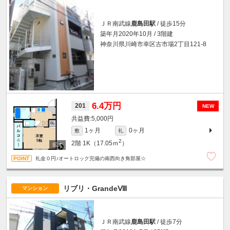
ＪＲ南武線
鹿島田駅
/ 徒歩15分
築年月2020年10月 / 3階建
神奈川県川崎市幸区古市場2丁目121-8
6.4万円
201
NEW
5,000円
1ヶ月
0ヶ月
敷
礼
2
2階
1K（17.05ｍ
）
礼金０円♪オートロック完備の南西向き角部屋☆
リブリ・GrandeⅧ
マンション
ＪＲ南武線
鹿島田駅
/ 徒歩7分