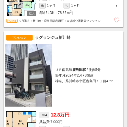
1ヶ月
1ヶ月
敷
礼
2
5階
3LDK（78.85ｍ
）
9月退去！新川崎・鹿島田駅利用可！大規模分譲賃貸マンション！
ラグランジュ新川崎
マンション
ＪＲ南武線
鹿島田駅
/ 徒歩5分
築年月2024年2月 / 3階建
神奈川県川崎市幸区鹿島田１丁目4-56
12.8万円
304
7,000円