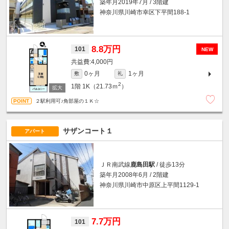
築年月2019年7月 / 3階建
神奈川県川崎市幸区下平間188-1
8.8万円
101
NEW
4,000円
0ヶ月
1ヶ月
敷
礼
2
1階
1K（21.73ｍ
）
２駅利用可♪角部屋の１Ｋ☆
サザンコート１
アパート
ＪＲ南武線
鹿島田駅
/ 徒歩13分
築年月2008年6月 / 2階建
神奈川県川崎市中原区上平間1129-1
7.7万円
101