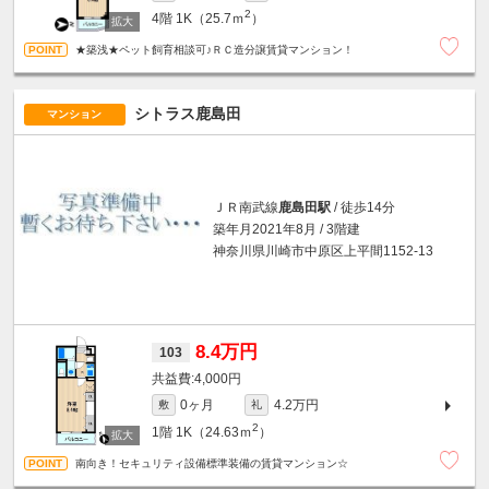
2
4階
1K（25.7ｍ
）
★築浅★ペット飼育相談可♪ＲＣ造分譲賃貸マンション！
シトラス鹿島田
マンション
ＪＲ南武線
鹿島田駅
/ 徒歩14分
築年月2021年8月 / 3階建
神奈川県川崎市中原区上平間1152-13
8.4万円
103
4,000円
0ヶ月
4.2万円
敷
礼
2
1階
1K（24.63ｍ
）
南向き！セキュリティ設備標準装備の賃貸マンション☆