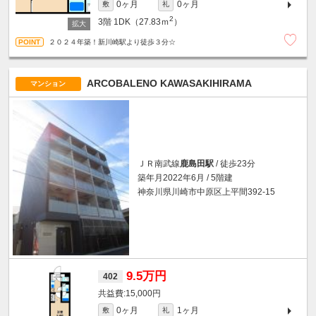
0ヶ月
0ヶ月
敷
礼
2
3階
1DK（27.83ｍ
）
２０２４年築！新川崎駅より徒歩３分☆
ARCOBALENO KAWASAKIHIRAMA
マンション
ＪＲ南武線
鹿島田駅
/ 徒歩23分
築年月2022年6月 / 5階建
神奈川県川崎市中原区上平間392-15
9.5万円
402
15,000円
0ヶ月
1ヶ月
敷
礼