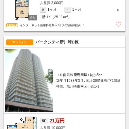
3,000円
1ヶ月
1ヶ月
敷
礼
2
1階
1K（25.11ｍ
）
インターネット使用料無料♪バイクの駐輪相談可！
パークシティ新川崎D棟
マンション
ＪＲ南武線
鹿島田駅
/ 徒歩5分
築年月1988年3月 / 地上30階建/地下1階建
神奈川県川崎市幸区小倉1-1
21万円
5F
10,000円