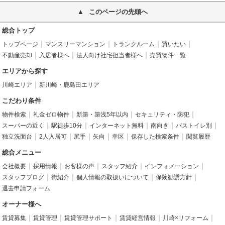
このページの先頭へ
総合トップ
トップページ
マンスリーマンション
トランクルーム
買いたい
不動産売却
入居者様へ
法人向け社宅担当者様へ
売買物件一覧
エリアから探す
川崎エリア
新川崎・鹿島田エリア
こだわり条件
物件検索
礼金ゼロ物件
新築・築浅5年以内
セキュリティ・防犯
スーパーの近く
駅徒歩10分
インターネット無料
南向き
バストイレ別
独立洗面台
2人入居可
尻手
矢向
幸区
保存した検索条件
閲覧履歴
総合メニュー
会社概要
採用情報
お客様の声
スタッフ紹介
インフォメーション
スタッフブログ
街紹介
個人情報の取扱いについて
保険勧誘方針
退去申請フォーム
オーナー様へ
賃貸募集
賃貸管理
賃貸管理サポート
賃貸経営情報
川崎×リフォーム