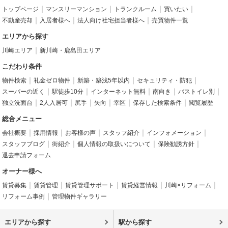
トップページ
マンスリーマンション
トランクルーム
買いたい
不動産売却
入居者様へ
法人向け社宅担当者様へ
売買物件一覧
エリアから探す
川崎エリア
新川崎・鹿島田エリア
こだわり条件
物件検索
礼金ゼロ物件
新築・築浅5年以内
セキュリティ・防犯
スーパーの近く
駅徒歩10分
インターネット無料
南向き
バストイレ別
独立洗面台
2人入居可
尻手
矢向
幸区
保存した検索条件
閲覧履歴
総合メニュー
会社概要
採用情報
お客様の声
スタッフ紹介
インフォメーション
スタッフブログ
街紹介
個人情報の取扱いについて
保険勧誘方針
退去申請フォーム
オーナー様へ
賃貸募集
賃貸管理
賃貸管理サポート
賃貸経営情報
川崎×リフォーム
リフォーム事例
管理物件ギャラリー
エリアから探す
駅から探す