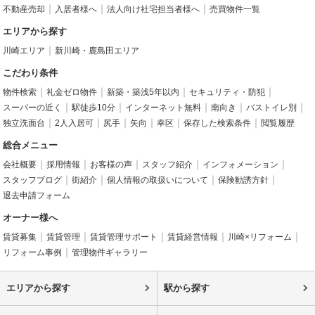
不動産売却
入居者様へ
法人向け社宅担当者様へ
売買物件一覧
エリアから探す
川崎エリア
新川崎・鹿島田エリア
こだわり条件
物件検索
礼金ゼロ物件
新築・築浅5年以内
セキュリティ・防犯
スーパーの近く
駅徒歩10分
インターネット無料
南向き
バストイレ別
独立洗面台
2人入居可
尻手
矢向
幸区
保存した検索条件
閲覧履歴
総合メニュー
会社概要
採用情報
お客様の声
スタッフ紹介
インフォメーション
スタッフブログ
街紹介
個人情報の取扱いについて
保険勧誘方針
退去申請フォーム
オーナー様へ
賃貸募集
賃貸管理
賃貸管理サポート
賃貸経営情報
川崎×リフォーム
リフォーム事例
管理物件ギャラリー
エリアから探す
駅から探す