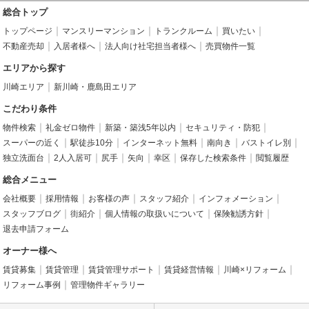
総合トップ
トップページ
マンスリーマンション
トランクルーム
買いたい
不動産売却
入居者様へ
法人向け社宅担当者様へ
売買物件一覧
エリアから探す
川崎エリア
新川崎・鹿島田エリア
こだわり条件
物件検索
礼金ゼロ物件
新築・築浅5年以内
セキュリティ・防犯
スーパーの近く
駅徒歩10分
インターネット無料
南向き
バストイレ別
独立洗面台
2人入居可
尻手
矢向
幸区
保存した検索条件
閲覧履歴
総合メニュー
会社概要
採用情報
お客様の声
スタッフ紹介
インフォメーション
スタッフブログ
街紹介
個人情報の取扱いについて
保険勧誘方針
退去申請フォーム
オーナー様へ
賃貸募集
賃貸管理
賃貸管理サポート
賃貸経営情報
川崎×リフォーム
リフォーム事例
管理物件ギャラリー