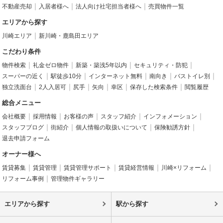
不動産売却
入居者様へ
法人向け社宅担当者様へ
売買物件一覧
エリアから探す
川崎エリア
新川崎・鹿島田エリア
こだわり条件
物件検索
礼金ゼロ物件
新築・築浅5年以内
セキュリティ・防犯
スーパーの近く
駅徒歩10分
インターネット無料
南向き
バストイレ別
独立洗面台
2人入居可
尻手
矢向
幸区
保存した検索条件
閲覧履歴
総合メニュー
会社概要
採用情報
お客様の声
スタッフ紹介
インフォメーション
スタッフブログ
街紹介
個人情報の取扱いについて
保険勧誘方針
退去申請フォーム
オーナー様へ
賃貸募集
賃貸管理
賃貸管理サポート
賃貸経営情報
川崎×リフォーム
リフォーム事例
管理物件ギャラリー
エリアから探す
駅から探す