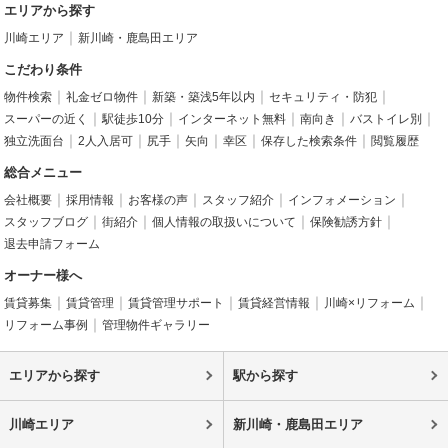
エリアから探す
川崎エリア
新川崎・鹿島田エリア
こだわり条件
物件検索
礼金ゼロ物件
新築・築浅5年以内
セキュリティ・防犯
スーパーの近く
駅徒歩10分
インターネット無料
南向き
バストイレ別
独立洗面台
2人入居可
尻手
矢向
幸区
保存した検索条件
閲覧履歴
総合メニュー
会社概要
採用情報
お客様の声
スタッフ紹介
インフォメーション
スタッフブログ
街紹介
個人情報の取扱いについて
保険勧誘方針
退去申請フォーム
オーナー様へ
賃貸募集
賃貸管理
賃貸管理サポート
賃貸経営情報
川崎×リフォーム
リフォーム事例
管理物件ギャラリー
エリアから探す
駅から探す
川崎エリア
新川崎・鹿島田エリア