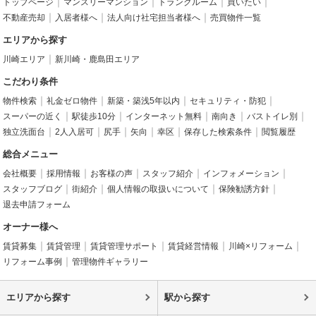
トップページ
マンスリーマンション
トランクルーム
買いたい
不動産売却
入居者様へ
法人向け社宅担当者様へ
売買物件一覧
エリアから探す
川崎エリア
新川崎・鹿島田エリア
こだわり条件
物件検索
礼金ゼロ物件
新築・築浅5年以内
セキュリティ・防犯
スーパーの近く
駅徒歩10分
インターネット無料
南向き
バストイレ別
独立洗面台
2人入居可
尻手
矢向
幸区
保存した検索条件
閲覧履歴
総合メニュー
会社概要
採用情報
お客様の声
スタッフ紹介
インフォメーション
スタッフブログ
街紹介
個人情報の取扱いについて
保険勧誘方針
退去申請フォーム
オーナー様へ
賃貸募集
賃貸管理
賃貸管理サポート
賃貸経営情報
川崎×リフォーム
リフォーム事例
管理物件ギャラリー
エリアから探す
駅から探す