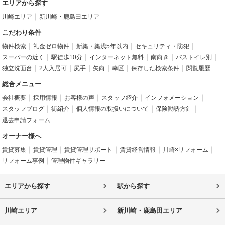
エリアから探す
川崎エリア
新川崎・鹿島田エリア
こだわり条件
物件検索
礼金ゼロ物件
新築・築浅5年以内
セキュリティ・防犯
スーパーの近く
駅徒歩10分
インターネット無料
南向き
バストイレ別
独立洗面台
2人入居可
尻手
矢向
幸区
保存した検索条件
閲覧履歴
総合メニュー
会社概要
採用情報
お客様の声
スタッフ紹介
インフォメーション
スタッフブログ
街紹介
個人情報の取扱いについて
保険勧誘方針
退去申請フォーム
オーナー様へ
賃貸募集
賃貸管理
賃貸管理サポート
賃貸経営情報
川崎×リフォーム
リフォーム事例
管理物件ギャラリー
エリアから探す
駅から探す
川崎エリア
新川崎・鹿島田エリア