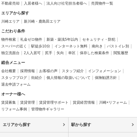
不動産売却
入居者様へ
法人向け社宅担当者様へ
売買物件一覧
エリアから探す
川崎エリア
新川崎・鹿島田エリア
こだわり条件
物件検索
礼金ゼロ物件
新築・築浅5年以内
セキュリティ・防犯
スーパーの近く
駅徒歩10分
インターネット無料
南向き
バストイレ別
独立洗面台
2人入居可
尻手
矢向
幸区
保存した検索条件
閲覧履歴
総合メニュー
会社概要
採用情報
お客様の声
スタッフ紹介
インフォメーション
スタッフブログ
街紹介
個人情報の取扱いについて
保険勧誘方針
退去申請フォーム
オーナー様へ
賃貸募集
賃貸管理
賃貸管理サポート
賃貸経営情報
川崎×リフォーム
リフォーム事例
管理物件ギャラリー
エリアから探す
駅から探す